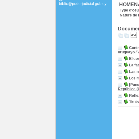
biblio@poderjudicial.gub.uy
HOMEN
Type d'oeu
Nature de l
Document
Contr
uruguayo
/
El co
La fa
Las n
Los m
[Pone
República (
Refle
Títul