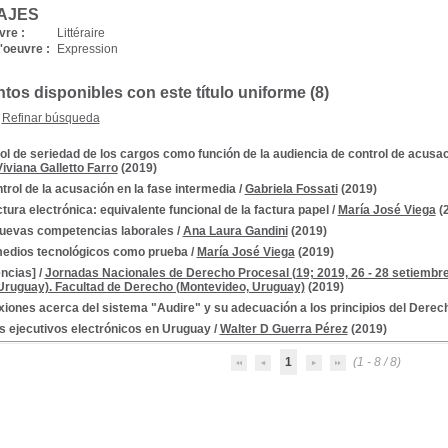
AJES
vre :
Littéraire
'oeuvre :
Expression
os disponibles con este título uniforme (8)
Refinar búsqueda
ol de seriedad de los cargos como función de la audiencia de control de acusa
Viviana Galletto Farro
(2019)
ntrol de la acusación en la fase intermedia
/
Gabriela Fossati
(2019)
ctura electrónica: equivalente funcional de la factura papel
/
María José Viega
(
uevas competencias laborales
/
Ana Laura Gandini
(2019)
edios tecnológicos como prueba
/
María José Viega
(2019)
ncias]
/
Jornadas Nacionales de Derecho Procesal (19; 2019, 26 - 28 setiembr
Uruguay). Facultad de Derecho (Montevideo, Uruguay)
(2019)
xiones acerca del sistema "Audire" y su adecuación a los principios del Derec
os ejecutivos electrónicos en Uruguay
/
Walter D Guerra Pérez
(2019)
1
(1 - 8 / 8)