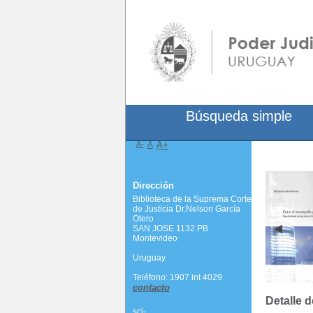
Búsqueda simple
A-
A
A+
Dirección
Biblioteca de la Suprema Corte
de Justicia Dr.Nelson García
Otero
SAN JOSE 1132 PB
Montevideo
Uruguay
Teléfono: 1907 int 4029
contacto
Detalle d
scj-