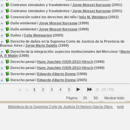
Contratos simulados y fraudulentos
/
Jorge Mosset Iturraspe
(2001)
Contratos simulados y fraudulentos
/
Jorge Mosset Iturraspe
(2001)
Convención sobre los derechos del niño
/
Inés M. Weinberg
(2002)
Daño ambiental
/
Jorge Mosset Iturraspe
(1999)
Daño ambiental
/
Jorge Mosset Iturraspe
(1999)
Daños
/
Celia Weingarten
(2000)
Derecho de daños en la Suprema Corte de Justicia de la Provincia de
Buenos Aires
/
Jorge Mario Galdós
(1999)
Derecho de la integración: aspectos institucionales del Mercosur
/
Mario
A. R Midón
(1998)
Derecho penal
/
Hans Joachim (1929-2011) Hirsch
(1999)
Derecho penal
/
Hans Joachim (1929-2011) Hirsch
(1999)
Derecho penal
/
Edgardo Alberto Donna
(1999)
Derecho penal
/
Edgardo Alberto Donna
(2005)
1
2
3
4
5
(1 - 15 / 70)
Página :
25
50
Mostrar todo
Biblioteca de la Suprema Corte de Justicia Dr.Nelson García Otero
pmb