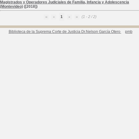
Magistrados y Operadores Judiciales de Familia, Infancia y Adolescencia
(Montevideo)
([2018])
1
(1 - 2 / 2)
Biblioteca de la Suprema Corte de Justicia Dr.Nelson García Otero
pmb