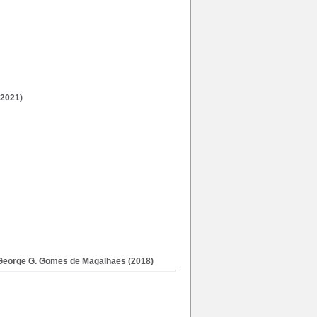
2021)
George G. Gomes de Magalhaes
(2018)