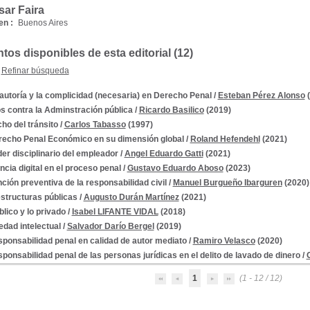
sar Faira
en :
Buenos Aires
os disponibles de esta editorial (12)
Refinar búsqueda
autoría y la complicidad (necesaria) en Derecho Penal
/
Esteban Pérez Alonso
(
os contra la Adminstración pública
/
Ricardo Basilico
(2019)
ho del tránsito
/
Carlos Tabasso
(1997)
recho Penal Económico en su dimensión global
/
Roland Hefendehl
(2021)
der disciplinario del empleador
/
Angel Eduardo Gatti
(2021)
ncia digital en el proceso penal
/
Gustavo Eduardo Aboso
(2023)
nción preventiva de la responsabilidad civil
/
Manuel Burgueño Ibarguren
(2020)
estructuras públicas
/
Augusto Durán Martínez
(2021)
blico y lo privado
/
Isabel LIFANTE VIDAL
(2018)
edad intelectual
/
Salvador Darío Bergel
(2019)
sponsabilidad penal en calidad de autor mediato
/
Ramiro Velasco
(2020)
sponsabilidad penal de las personas jurídicas en el delito de lavado de dinero
/
1
(1 - 12 / 12)