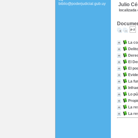
biblio@poderjudicial.gub.uy
Julio Cé
localizada 
Document
La co
Delit
Derec
El De
El po
Evide
La fu
Infra
Lo pú
Propi
La re
La re