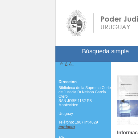
Búsqueda simple
A-
A
A+
Dirección
Biblioteca de la Suprema Corte
de Justicia Dr.Nelson García
Otero
SAN JOSE 1132 PB
Montevideo
Uruguay
Teléfono: 1907 int 4029
contacto
Informaci
scj-