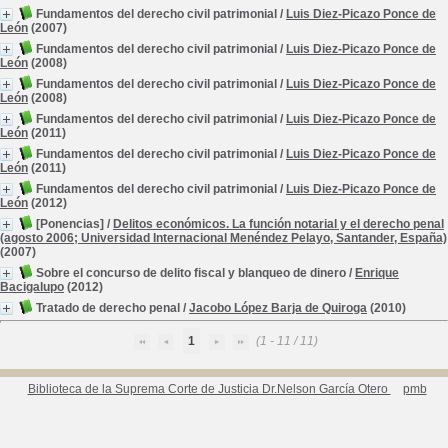
Fundamentos del derecho civil patrimonial
/
Luis Diez-Picazo Ponce de
León
(2007)
Fundamentos del derecho civil patrimonial
/
Luis Diez-Picazo Ponce de
León
(2008)
Fundamentos del derecho civil patrimonial
/
Luis Diez-Picazo Ponce de
León
(2008)
Fundamentos del derecho civil patrimonial
/
Luis Diez-Picazo Ponce de
León
(2011)
Fundamentos del derecho civil patrimonial
/
Luis Diez-Picazo Ponce de
León
(2011)
Fundamentos del derecho civil patrimonial
/
Luis Diez-Picazo Ponce de
León
(2012)
[Ponencias]
/
Delitos económicos. La función notarial y el derecho penal
(agosto 2006; Universidad Internacional Menéndez Pelayo, Santander, España)
(2007)
Sobre el concurso de delito fiscal y blanqueo de dinero
/
Enrique
Bacigalupo
(2012)
Tratado de derecho penal
/
Jacobo López Barja de Quiroga
(2010)
1
(1 - 11 / 11)
Biblioteca de la Suprema Corte de Justicia Dr.Nelson García Otero
pmb