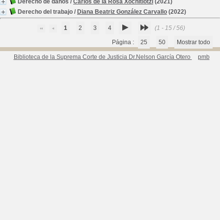
Derecho de daños
/
Carlos de la Rosa Xochitiotzi
(2021)
Derecho del trabajo
/
Diana Beatriz González Carvallo
(2022)
1
2
3
4
(1 - 15 / 56)
Página :
25
50
Mostrar todo
Biblioteca de la Suprema Corte de Justicia Dr.Nelson García Otero
pmb