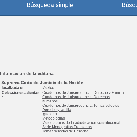
Búsqueda simple
Búsq
Información de la editorial
Suprema Corte de Justicia de la Nación
localizada en :
México
Colecciones adjuntas
Cuadernos de Jurisprudencia. Derecho y Familia
:
Cuadernos de Jurisprudencia. Derechos
humanos
Cuadernos de Jurisprudencia. Temas selectos
Derecho y familia
Igualdad
Metodologías
Metodologias de la adjudicación constitucional
Serie Monografías Premiadas
Temas selectos de Derecho