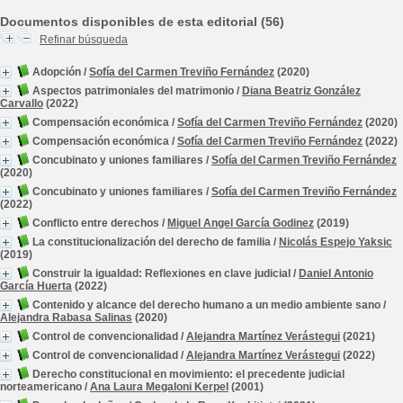
Documentos disponibles de esta editorial (56)
Refinar búsqueda
Adopción
/
Sofía del Carmen Treviño Fernández
(2020)
Aspectos patrimoniales del matrimonio
/
Diana Beatriz González
Carvallo
(2022)
Compensación económica
/
Sofía del Carmen Treviño Fernández
(2020)
Compensación económica
/
Sofía del Carmen Treviño Fernández
(2022)
Concubinato y uniones familiares
/
Sofía del Carmen Treviño Fernández
(2020)
Concubinato y uniones familiares
/
Sofía del Carmen Treviño Fernández
(2022)
Conflicto entre derechos
/
Miguel Angel García Godinez
(2019)
La constitucionalización del derecho de familia
/
Nicolás Espejo Yaksic
(2019)
Construir la igualdad: Reflexiones en clave judicial
/
Daniel Antonio
García Huerta
(2022)
Contenido y alcance del derecho humano a un medio ambiente sano
/
Alejandra Rabasa Salinas
(2020)
Control de convencionalidad
/
Alejandra Martínez Verástegui
(2021)
Control de convencionalidad
/
Alejandra Martínez Verástegui
(2022)
Derecho constitucional en movimiento: el precedente judicial
norteamericano
/
Ana Laura Megaloni Kerpel
(2001)