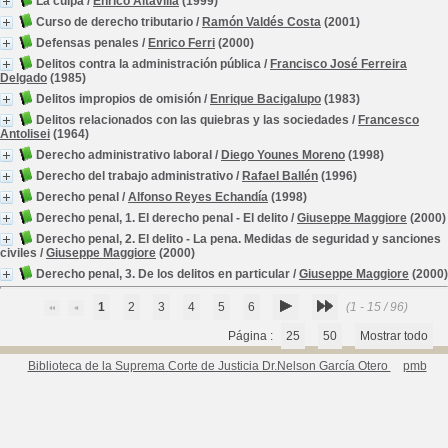
La culpa
/
Enrico Altavilla
(1999)
Curso de derecho tributario
/
Ramón Valdés Costa
(2001)
Defensas penales
/
Enrico Ferri
(2000)
Delitos contra la administración pública
/
Francisco José Ferreira
Delgado
(1985)
Delitos impropios de omisión
/
Enrique Bacigalupo
(1983)
Delitos relacionados con las quiebras y las sociedades
/
Francesco
Antolisei
(1964)
Derecho administrativo laboral
/
Diego Younes Moreno
(1998)
Derecho del trabajo administrativo
/
Rafael Ballén
(1996)
Derecho penal
/
Alfonso Reyes Echandía
(1998)
Derecho penal, 1. El derecho penal - El delito
/
Giuseppe Maggiore
(2000)
Derecho penal, 2. El delito - La pena. Medidas de seguridad y sanciones
civiles
/
Giuseppe Maggiore
(2000)
Derecho penal, 3. De los delitos en particular
/
Giuseppe Maggiore
(2000)
1
2
3
4
5
6
(1 - 15 / 96)
Página :
25
50
Mostrar todo
Biblioteca de la Suprema Corte de Justicia Dr.Nelson García Otero
pmb