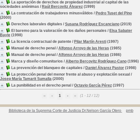
La aportación de derechos de propiedad industrial al capital de las
sociedades anónimas
/
Raúl Bercovitz Álvarez
(1999)
La contratación de trabajadores minusválidos
/
Pedro Tuset del Pino
(2000)
Derechos laborales digitales
/
Susana Rodríguez Escanciano
(2019)
El baremo para la valoración de los daños personales
/
Elsa Sabater
Bayle
(1998)
La licencia contractual de patente
/
Pilar Martín Aresti
(1997)
Manual de derecho penal
/
Alfonso Arroyo de las Heras
(1985)
Manual de derecho penal
/
Alfonso Arroyo de las Heras
(1986)
Marca y diseño comunitarios
/
Alberto Bercovitz Rodríguez-Cano
(1996)
La prevención del blanqueo de capitales
/
Daniel Álvarez Pastor
(1998)
La protección penal del menor frente al abuso y explotación sexual
/
Josep María Tamarit Sumalla
(2000)
La punibilidad en el derecho penal
/
Octavio García Pérez
(1997)
1
(1 - 12 / 12)
Biblioteca de la Suprema Corte de Justicia Dr.Nelson García Otero
pmb