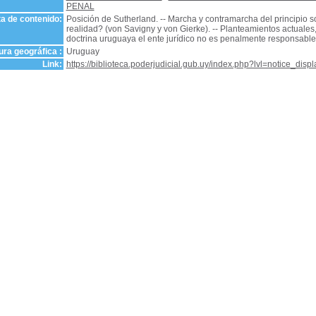
PENAL
a de contenido:
Posición de Sutherland. -- Marcha y contramarcha del principio so
realidad? (von Savigny y von Gierke). -- Planteamientos actuales, v
doctrina uruguaya el ente jurídico no es penalmente responsable.
ra geográfica :
Uruguay
Link:
https://biblioteca.poderjudicial.gub.uy/index.php?lvl=notice_dis