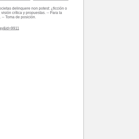
cietas delinquere non potest: ¿ficción o
isión crítica y propuestas. -- Para la
 -- Toma de posición.
play&id=9911