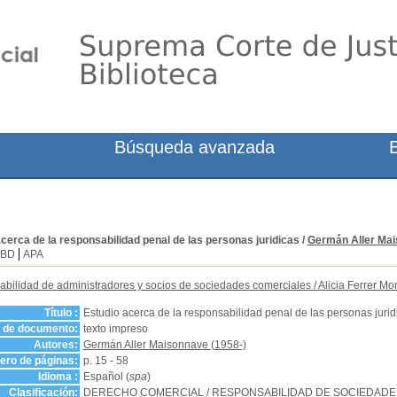
Búsqueda avanzada
cerca de la responsabilidad penal de las personas juridicas
/
Germán Aller Ma
SBD
APA
bilidad de administradores y socios de sociedades comerciales
/
Alicia Ferrer M
Título :
Estudio acerca de la responsabilidad penal de las personas jurid
o de documento:
texto impreso
Autores:
Germán Aller Maisonnave (1958-)
ro de páginas:
p. 15 - 58
Idioma :
Español (
spa
)
Clasificación:
DERECHO COMERCIAL
/
RESPONSABILIDAD DE SOCIEDAD