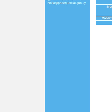
biblio@poderjudicial.gub.uy
Not
Cobertu