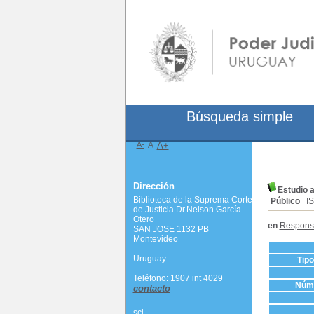
Búsqueda simple
A-
A
A+
Dirección
Estudio a
Biblioteca de la Suprema Corte
Público
I
de Justicia Dr.Nelson García
Otero
en
Responsa
SAN JOSE 1132 PB
Montevideo
Uruguay
Tip
Teléfono: 1907 int 4029
Núme
contacto
scj-