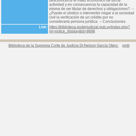
desconocerce el matiz económico de dicha
actividad y en consecuencia la capacidad de la
misma de ser titular de derechos y obligaciones?. --
¿Puede el síndico o interventor negar a la sociedad
civil la verificación de un crédito por no
considerarla persona jurídica. -- Conclusiones.
Link:
https://biblioteca.poderjudicial.gub.uy/index.php?
lvl=notice_display&id=9898
Biblioteca de la Suprema Corte de Justicia Dr.Nelson García Otero
pmb