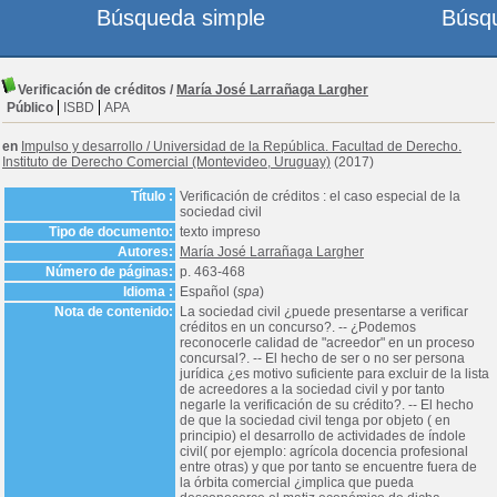
Búsqueda simple
Búsq
Verificación de créditos
/
María José Larrañaga Largher
Público
ISBD
APA
en
Impulso y desarrollo
/
Universidad de la República. Facultad de Derecho.
Instituto de Derecho Comercial (Montevideo, Uruguay)
(2017)
Título :
Verificación de créditos : el caso especial de la
sociedad civil
Tipo de documento:
texto impreso
Autores:
María José Larrañaga Largher
Número de páginas:
p. 463-468
Idioma :
Español (
spa
)
Nota de contenido:
La sociedad civil ¿puede presentarse a verificar
créditos en un concurso?. -- ¿Podemos
reconocerle calidad de "acreedor" en un proceso
concursal?. -- El hecho de ser o no ser persona
jurídica ¿es motivo suficiente para excluir de la lista
de acreedores a la sociedad civil y por tanto
negarle la verificación de su crédito?. -- El hecho
de que la sociedad civil tenga por objeto ( en
principio) el desarrollo de actividades de índole
civil( por ejemplo: agrícola docencia profesional
entre otras) y que por tanto se encuentre fuera de
la órbita comercial ¿implica que pueda