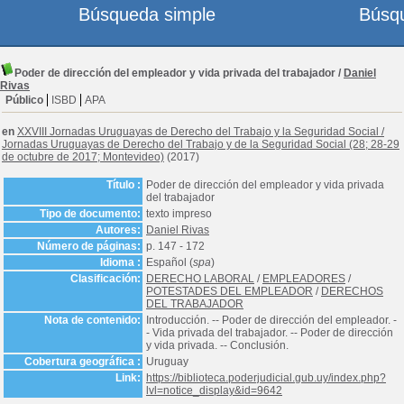
Búsqueda simple
Búsq
Poder de dirección del empleador y vida privada del trabajador
/
Daniel
Rivas
Público
ISBD
APA
en
XXVIII Jornadas Uruguayas de Derecho del Trabajo y la Seguridad Social
/
Jornadas Uruguayas de Derecho del Trabajo y de la Seguridad Social (28; 28-29
de octubre de 2017; Montevideo)
(2017)
Título :
Poder de dirección del empleador y vida privada
del trabajador
Tipo de documento:
texto impreso
Autores:
Daniel Rivas
Número de páginas:
p. 147 - 172
Idioma :
Español (
spa
)
Clasificación:
DERECHO LABORAL
/
EMPLEADORES
/
POTESTADES DEL EMPLEADOR
/
DERECHOS
DEL TRABAJADOR
Nota de contenido:
Introducción. -- Poder de dirección del empleador. -
- Vida privada del trabajador. -- Poder de dirección
y vida privada. -- Conclusión.
Cobertura geográfica :
Uruguay
Link:
https://biblioteca.poderjudicial.gub.uy/index.php?
lvl=notice_display&id=9642