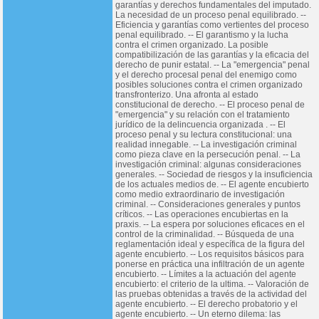
garantías y derechos fundamentales del imputado.
La necesidad de un proceso penal equilibrado. --
Eficiencia y garantías como vertientes del proceso
penal equilibrado. -- El garantismo y la lucha
contra el crimen organizado. La posible
compatibilización de las garantías y la eficacia del
derecho de punir estatal. -- La "emergencia" penal
y el derecho procesal penal del enemigo como
posibles soluciones contra el crimen organizado
transfronterizo. Una afronta al estado
constitucional de derecho. -- El proceso penal de
"emergencia" y su relación con el tratamiento
jurídico de la delincuencia organizada . -- El
proceso penal y su lectura constitucional: una
realidad innegable. -- La investigación criminal
como pieza clave en la persecución penal. -- La
investigación criminal: algunas consideraciones
generales. -- Sociedad de riesgos y la insuficiencia
de los actuales medios de. -- El agente encubierto
como medio extraordinario de investigación
criminal. -- Consideraciones generales y puntos
críticos. -- Las operaciones encubiertas en la
praxis. -- La espera por soluciones eficaces en el
control de la criminalidad. -- Búsqueda de una
reglamentación ideal y específica de la figura del
agente encubierto. -- Los requisitos básicos para
ponerse en práctica una infiltración de un agente
encubierto. -- Límites a la actuación del agente
encubierto: el criterio de la ultima. -- Valoración de
las pruebas obtenidas a través de la actividad del
agente encubierto. -- El derecho probatorio y el
agente encubierto. -- Un eterno dilema: las