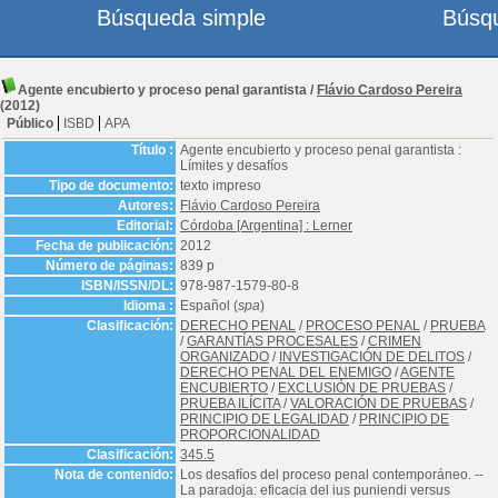
Búsqueda simple
Búsq
Agente encubierto y proceso penal garantista
/
Flávio Cardoso Pereira
(2012)
Público
ISBD
APA
Título :
Agente encubierto y proceso penal garantista :
Límites y desafíos
Tipo de documento:
texto impreso
Autores:
Flávio Cardoso Pereira
Editorial:
Córdoba [Argentina] : Lerner
Fecha de publicación:
2012
Número de páginas:
839 p
ISBN/ISSN/DL:
978-987-1579-80-8
Idioma :
Español (
spa
)
Clasificación:
DERECHO PENAL
/
PROCESO PENAL
/
PRUEBA
/
GARANTÍAS PROCESALES
/
CRIMEN
ORGANIZADO
/
INVESTIGACIÓN DE DELITOS
/
DERECHO PENAL DEL ENEMIGO
/
AGENTE
ENCUBIERTO
/
EXCLUSIÓN DE PRUEBAS
/
PRUEBA ILÍCITA
/
VALORACIÓN DE PRUEBAS
/
PRINCIPIO DE LEGALIDAD
/
PRINCIPIO DE
PROPORCIONALIDAD
Clasificación:
345.5
Nota de contenido:
Los desafíos del proceso penal contemporáneo. --
La paradoja: eficacia del ius puniendi versus