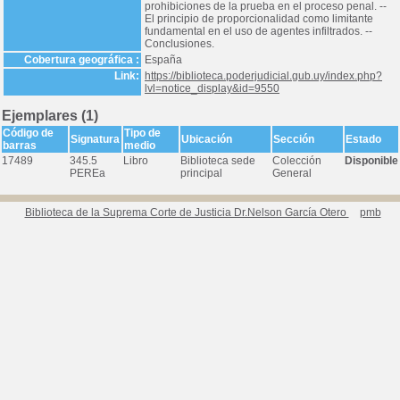
prohibiciones de la prueba en el proceso penal. --
El principio de proporcionalidad como limitante
fundamental en el uso de agentes infiltrados. --
Conclusiones.
Cobertura geográfica :
España
Link:
https://biblioteca.poderjudicial.gub.uy/index.php?
lvl=notice_display&id=9550
Ejemplares (1)
Código de
Tipo de
Signatura
Ubicación
Sección
Estado
barras
medio
17489
345.5
Libro
Biblioteca sede
Colección
Disponible
PEREa
principal
General
Biblioteca de la Suprema Corte de Justicia Dr.Nelson García Otero
pmb