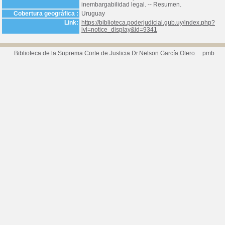
inembargabilidad legal. -- Resumen.
Cobertura geográfica :
Uruguay
Link:
https://biblioteca.poderjudicial.gub.uy/index.php?
lvl=notice_display&id=9341
Biblioteca de la Suprema Corte de Justicia Dr.Nelson García Otero
pmb