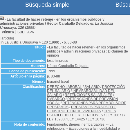
Búsqueda simple
Búsq
«La facultad de hacer retener» en los organismos públicos y
administraciones privadas
/
Héctor Caraballo Delgado
en La Justicia
Uruguaya, 120 (1999)
Público
ISBD
APA
[artículo]
in
La Justicia Uruguaya
>
120 (1999)
. - p. 83-88
Título :
«La facultad de hacer retener» en los organismos
públicos y administraciones privadas : Dictamen de
opinión
Tipo de documento:
texto impreso
Autores:
Héctor Caraballo Delgado
Fecha de publicación:
1999
Artículo en la página:
p. 83-88
Idioma :
Español (
spa
)
Clasificación:
DERECHO LABORAL
/
SALARIO
/
PROTECCIÓN
DEL SALARIO
/
INEMBARGABILIDAD DEL
SALARIO
/
RETENCIONES SALARIALES
/
EMBARGO
/
RETENCIONES DE PREVISIÓN
SOCIAL
/
RETENCIONES PARA REEMBOLSO DE
PRÉSTAMOS
/
PRÉSTAMOS PARA PAGO O
CONSTRUCCIÓN DE VIVIENDAS
/
ORDEN
ESTABLECIDO DE RETENCIONES
/
LEY 10671
/
LEY 13988
/
LEY 14425
/
LEY 16736
Nota de contenido:
Fundamento. Bienes inembargables. -- La
retribución. -- Excepciones a la incedibilidad e