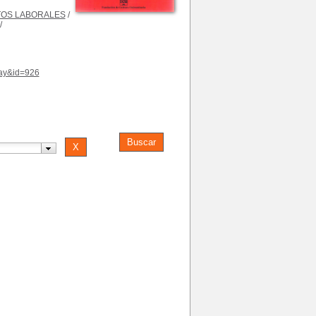
OS LABORALES
/
/
play&id=926