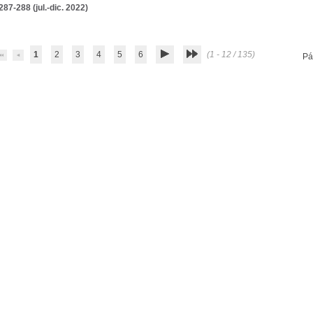
 287-288 (jul.-dic. 2022)
1
2
3
4
5
6
(1 - 12 / 135)
Pá