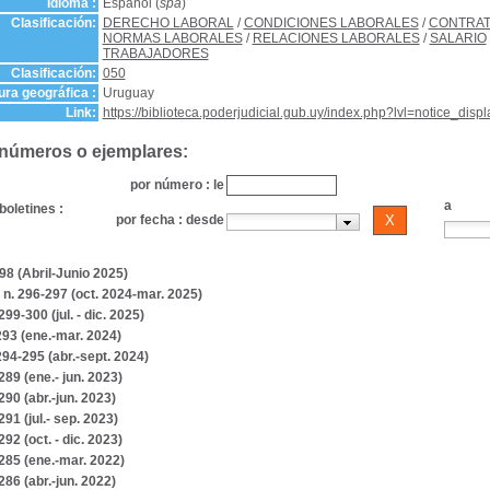
Idioma :
Español (
spa
)
Clasificación:
DERECHO LABORAL
/
CONDICIONES LABORALES
/
CONTRAT
NORMAS LABORALES
/
RELACIONES LABORALES
/
SALARIO
TRABAJADORES
Clasificación:
050
ra geográfica :
Uruguay
Link:
https://biblioteca.poderjudicial.gub.uy/index.php?lvl=notice_dis
 números o ejemplares:
por número : le
a
boletines :
por fecha : desde
98 (Abril-Junio 2025)
 n. 296-297 (oct. 2024-mar. 2025)
 299-300 (jul. - dic. 2025)
293 (ene.-mar. 2024)
294-295 (abr.-sept. 2024)
 289 (ene.- jun. 2023)
 290 (abr.-jun. 2023)
 291 (jul.- sep. 2023)
 292 (oct. - dic. 2023)
 285 (ene.-mar. 2022)
 286 (abr.-jun. 2022)