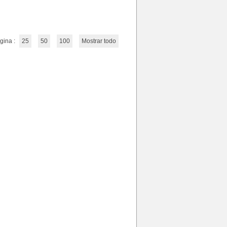
gina :
25
50
100
Mostrar todo