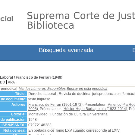
Búsqueda avanzada
Laboral
/
Francisco de Ferrari
(1948)
SBD
APA
 periódica]
Ver los números disponibles
Buscar en esta periódica
Título :
Derecho Laboral : Revista de doctrina, jurisprudencia e informac
o de documento:
texto impreso
Autores:
Francisco de Ferrari (1901-1972)
, Présentateur ;
Americo Pla Rod
2008)
, Présentateur ;
Héctor-Hugo Barbagelata (1923-2014)
, Pr
Editorial:
Montevideo : Fundación de Cultura Universitaria
de publicación:
1948
ISBN/ISSN/DL:
07972148283
Nota general:
En portada dice Tomo LXV cuando corresponde al LXIV