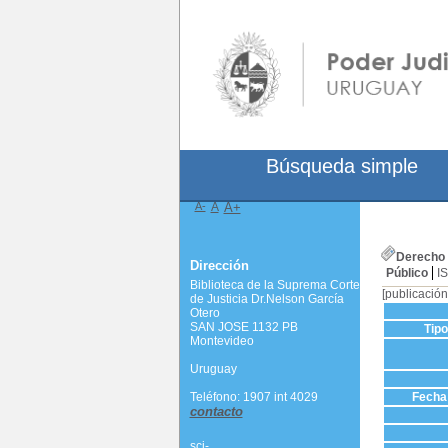
Búsqueda simple
A-
A
A+
Derecho 
Dirección
Público
I
Biblioteca de la Suprema Corte
[publicación
de Justicia Dr.Nelson García
Otero
SAN JOSE 1132 PB
Tip
Montevideo
Uruguay
Teléfono: 1907 int 4029
Fecha 
contacto
scj-