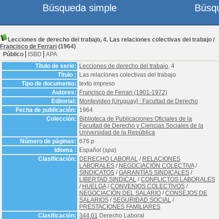
Búsqueda simple
Búsq
Lecciones de derecho del trabajo, 4. Las relaciones colectivas del trabajo
/
Francisco de Ferrari
(1964)
Público
ISBD
APA
Título de serie:
Lecciones de derecho del trabajo
, 4
Título :
Las relaciones colectivas del trabajo
Tipo de documento:
texto impreso
Autores:
Francisco de Ferrari (1901-1972)
Editorial:
Montevideo [Uruguay] : Facultad de Derecho
Fecha de publicación:
1964
Colección:
Biblioteca de Publicaciones Oficiales de la
Facultad de Derecho y Ciencias Sociales de la
Universidad de la República
Número de páginas:
676 p
Idioma :
Español (
spa
)
Clasificación:
DERECHO LABORAL
/
RELACIONES
LABORALES
/
NEGOCIACIÓN COLECTIVA
/
SINDICATOS
/
GARANTÍAS SINDICALES
/
LIBERTAD SINDICAL
/
CONFLICTOS LABORALES
/
HUELGA
/
CONVENIOS COLECTIVOS
/
NEGOCIACIÓN DEL SALARIO
/
CONSEJOS DE
SALARIOS
/
SEGURIDAD SOCIAL
/
PRESTACIONES FAMILIARES
Clasificación:
344.01
Derecho Laboral