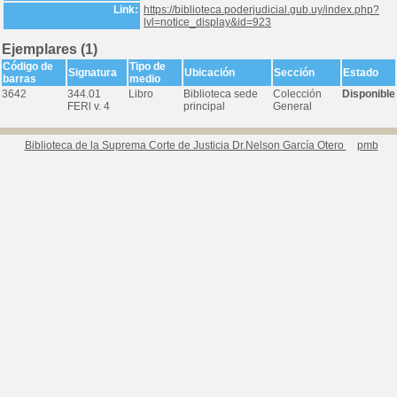
Link:
https://biblioteca.poderjudicial.gub.uy/index.php?
lvl=notice_display&id=923
Ejemplares (1)
Código de
Tipo de
Signatura
Ubicación
Sección
Estado
barras
medio
3642
344.01
Libro
Biblioteca sede
Colección
Disponible
FERl v. 4
principal
General
Biblioteca de la Suprema Corte de Justicia Dr.Nelson García Otero
pmb