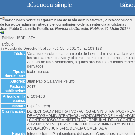
Búsqueda simple
Búsq
Variaciones sobre el agotamiento de la vía administrativa, la revocabilidad
de los actos administrativos y el cumplimiento de la sentencia anulatoria
/
Juan Pablo Cajarville Peluffo
en Revista de Derecho Público, 51 (Julio 2017)
Público
ISBD
APA
[artículo]
in
Revista de Derecho Público
>
51 (Julio 2017)
. - p. 103-133
Título :
Variaciones sobre el agotamiento de la vía administrativa, la revo
los actos administrativos y el cumplimiento de la sentencia anulato
Análisis de unas sentencias, algunos precedentes y temas conex
derivados
Tipo de
texto impreso
documento:
Autores:
Juan Pablo Cajarville Peluffo
Fecha de
2017
publicación:
Artículo en la
p. 103-133
página:
Idioma :
Español (
spa
)
Clasificación:
DERECHO ADMINISTRATIVO
/
ACTOS ADMINISTRATIVOS
/
REV
DE ACTOS ADMINISTRATIVOS
/
AGOTAMIENTO DE LA VÍA ADMI
/
CONTENCIOSO ADMINISTRATIVO
/
TRIBUNAL DE LO CONTE
ADMINISTRATIVO (TCA)
/
CONTENCIOSO ADMINISTRATIVO DE
ANULACIÓN
/
JURISPRUDENCIA COMENTADA
Nota de
Introducción. -- Planteamiento del caso. -- Cuestiones a considerar