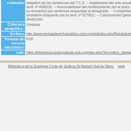
contenido:
subjetivo de las sentencias del T.C.A. -- Ilegitimidad del acto anul
sent. nº 408/016. -- Irrevocabilidad del nombramiento por el único
su anulación por sentencia inoponible al designado. -- Cumplimien
anulatorio dispuesto por la sent. nº 527/011. -- Conclusiones gene
abstractas.
Cobertura
Uruguay
geográfica :
En línea:
http://www.revistaderechopublico.com.uy/ojs/index.php/Rdp/articl
Formato del
PDF
recurso
electrónico:
Link:
https://biblioteca.poderjudicial.gub.uy/index.php?lvl=notice_disp
Biblioteca de la Suprema Corte de Justicia Dr.Nelson García Otero
pmb