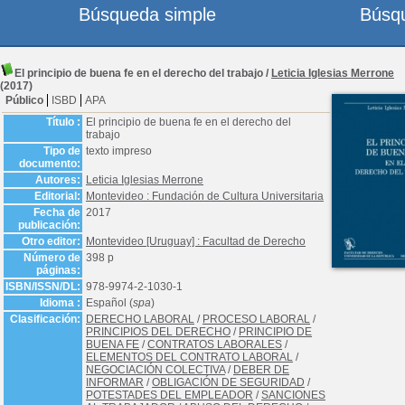
Búsqueda simple
Búsq
El principio de buena fe en el derecho del trabajo
/
Leticia Iglesias Merrone
(2017)
Público
ISBD
APA
Título :
El principio de buena fe en el derecho del
trabajo
Tipo de
texto impreso
documento:
Autores:
Leticia Iglesias Merrone
Editorial:
Montevideo : Fundación de Cultura Universitaria
Fecha de
2017
publicación:
Otro editor:
Montevideo [Uruguay] : Facultad de Derecho
Número de
398 p
páginas:
ISBN/ISSN/DL:
978-9974-2-1030-1
Idioma :
Español (
spa
)
Clasificación:
DERECHO LABORAL
/
PROCESO LABORAL
/
PRINCIPIOS DEL DERECHO
/
PRINCIPIO DE
BUENA FE
/
CONTRATOS LABORALES
/
ELEMENTOS DEL CONTRATO LABORAL
/
NEGOCIACIÓN COLECTIVA
/
DEBER DE
INFORMAR
/
OBLIGACIÓN DE SEGURIDAD
/
POTESTADES DEL EMPLEADOR
/
SANCIONES