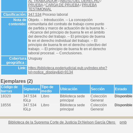
AL TRABAJADOR
/
ABUSO DEL DERECHO
/
PRUEBA
/
CARGA DE PRUEBA
/
PRUEBA
TESTIMONIAL
Clasificación:
347.534
Proceso laboral
Nota de
Objeto. -- Introducción. -- La concepción
contenido:
comunitaria del contrato de trabajo como punto
de partida y marco de actuación de la buena fe. -
- Alcance del principio de buena fe en el ámbito
del derecho del trabajo. -- El principio de buena
fe en el derecho individual del trabajo. -- El
principio de buena fe en el derecho colectivo del
trabajo. -- El principio de buena fe en el derecho
laboral procesal. -- Conclusiones.
Cobertura
Uruguay
geográfica :
Link:
https://biblioteca.poderjudicial.gub.uy/index.php?
lvl=notice_display&id=9134
Ejemplares (2)
Código de
Tipo de
Signatura
Ubicación
Sección
Estado
barras
medio
18320
347.534
Libro
Biblioteca sede
Colección
Disponible
IGLp
principal
General
18556
347.534
Libro
Biblioteca sede
Colección
Disponible
IGLp
principal
General
Biblioteca de la Suprema Corte de Justicia Dr.Nelson García Otero
pmb