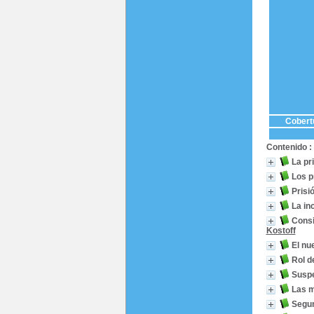
Cobertu
Contenido :
La pr
Los p
Prisi
La in
Consi
Kostoff
El nu
Rol d
Suspe
Las m
Segun