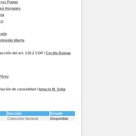
érrez Puppo
isá Horgales
via
co
entín
lmeida Idiarte
acción del art. 130.2 CGP
/
Cecilia Baluga
Pérez
elación de causalidad
/
Ignacio M. Soba
Sección
Estado
Colección General
Disponible