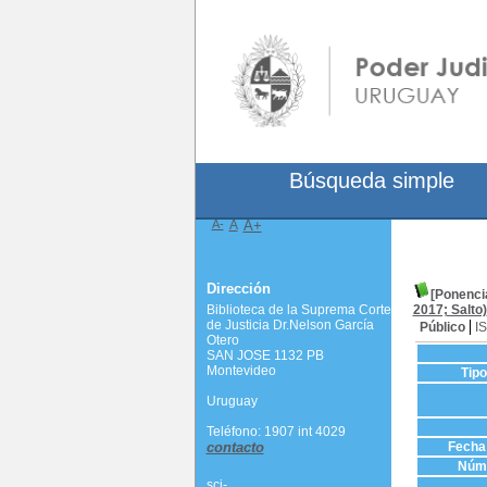
Búsqueda simple
A-
A
A+
Dirección
[Ponenci
Biblioteca de la Suprema Corte
2017; Salto)
de Justicia Dr.Nelson García
Público
I
Otero
SAN JOSE 1132 PB
Montevideo
Tip
Uruguay
Teléfono: 1907 int 4029
contacto
Fecha 
Núme
scj-