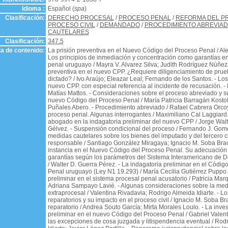
Idioma :
Español (
spa
)
Clasificación:
DERECHO PROCESAL
/
PROCESO PENAL
/
REFORMA DEL P
PROCESO CIVIL
/
DEMANDADO
/
PROCEDIMIENTO ABREVIA
CAUTELARES
Clasificación:
347.5
a de contenido:
La prisión preventiva en el Nuevo Código del Proceso Penal / Alej
Los principios de inmediación y concentración como garantías e
penal uruguayo / Mayra V. Alvarez Silva; Judith Rodríguez Núñez.
preventiva en el nuevo CPP. ¿Requiere diligenciamiento de prue
dictado? / Ivo Araújo; Eleazar Leal; Fernando de los Santos. - Los
nuevo CPP. con especial referencia al incidente de recusación. -
Matías Mattos. - Consideraciones sobre el proceso abreviado y s
nuevo Código del Proceso Penal / María Patricia Barragán Kostof
Puñales Abero. - Procedimiento abreviado / Rafael Cabrera Orcoy
proceso penal. Algunas interrogantes / Maximiliano Cal Laggiard.
abogado en la indagatoria preliminar del nuevo CPP / Jorge Wa
Gélvez. - Suspensión condicional del proceso / Fernando J. Gome
medidas cautelares sobre los bienes del imputado y del tercero c
responsable / Santiago González Miragaya; Ignacio M. Soba Bra
instancia en el Nuevo Código del Proceso Penal. Su adecuación
garantías según los parámetros del Sistema Interamericano de
/ Walter D. Guerra Pérez. - La indagatoria preliminar en el Códig
Penal uruguayo (Ley N1 19.293) / María Cecilia Gutiérrez Puppo. 
preliminar en el sistema procesal penal acusatorio / Patricia Mar
Adriana Sampayo Lavié. - Algunas consideraciones sobre la med
extraprocesal / Valentina Rivadavia; Rodrigo Almeida Idiarte. - L
reparatorios y su impacto en el proceso civil / Ignacio M. Soba B
reparatorio / Andrea Souto García; Mirta Morales Loulo. - La inves
preliminar en el nuevo Código del Proceso Penal / Gabriel Valentí
las excepciones de cosa juzgada y litispendencia eventual / Rod