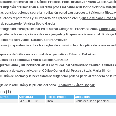
dagatoria preliminar en el Código Procesal Penal uruguayo
/
Maria Cecilia Guti
vestigación preliminar en el sistema procesal penal acusatorio
/
Patricia Marqu
as consideraciones sobre la mediación penal extraprocesal
/
Valentina Rivada
cuerdos reparatorios y su impacto en el proceso civil
/
Ignacio M. Soba Braces
do reparatorio
/
Andrea Souto García
vestigación fiscal preliminar en el nuevo Código del Proceso Penal
/
Gabriel Val
pósito de las excepciones de cosa juzgada y litispendencia eventual
/
Rodrigo A
dimiento abreviado
/
Rafael Cabrera Orcoyen
ama jurisprudencia sobre las reglas de admisión bajo la óptica de la nueva red
spuesta definitiva en la actitud de expectativa
/
Eduardo Bebekián
esta de expectativa
/
María Eugenia Gonzalez
plazamiento y su incidencia en las actitudes del demandado
/
Walter D Guerra 
spuesta de expectativa en el Código General del Proceso
/
Luis María Simón
misión de hechos y la necesidad de diligenciar prueba pericial respecto de la r
gla de la admisión y la prueba del daño
/
Analaura Suárez Gaspari
es (1)
barras
Signatura
Tipo de medio
Ubicación
347.5 JOR 18
Libro
Biblioteca sede principal