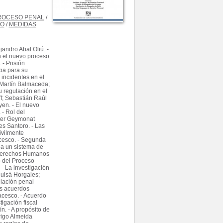
ROCESO PENAL
/
DO
/
MEDIDAS
andro Abal Oliú. -
n el nuevo proceso
 - Prisión
ba para su
 incidentes en el
 Martín Balmaceda;
u regulación en el
f; Sebastián Raúl
en. - El nuevo
 - Rol del
lter Geymonat
s Santoro. - Las
ivilmente
cesco. - Segunda
 a un sistema de
 Derechos Humanos
o del Proceso
- La investigación
quisá Horgales;
iación penal
os acuerdos
racesco. - Acuerdo
tigación fiscal
n. - A propósito de
rigo Almeida