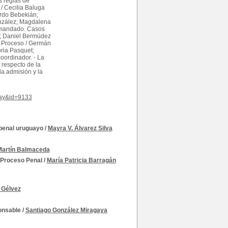
s reglas de
 / Cecilia Baluga
uardo Bebekián;
onzález; Magdalena
demandado. Casos
z; Daniel Bermúdez
l Proceso / Germán
oria Pasquet;
oordinador. - La
 respecto de la
la admisión y la
play&id=9133
 penal uruguayo
/
Mayra V. Álvarez Silva
artín Balmaceda
 Proceso Penal
/
María Patricia Barragán
 Gélvez
onsable
/
Santiago González Miragaya