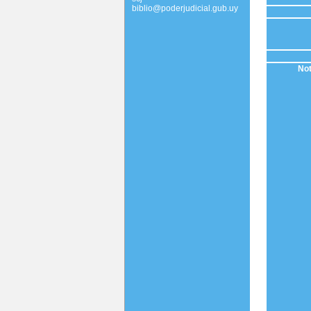
biblio@poderjudicial.gub.uy
Not