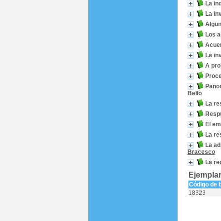
La in
La in
Algun
Los a
Acuer
La in
A pro
Proce
Panor
Bello
La re
Respu
El em
La re
La ad
Bracesco
La re
Ejemplar
Código de 
18323