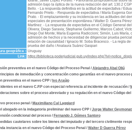
Idiarte; Javier López Portillo. - Panorama jurisprudencial sobre la
admisión bajo la óptica de la nueva redacción del art. 130.2 CGP
Bello. - La respuesta definitiva en la actitud de expectativa / Ed
Fernando Prieto. - Respuesta de expectativa / María Eugenia G
Prato. - El emplazamiento y su incidencia en las actitudes del 
especiales de presentación espontánea / Walter D. Guerra Pére
Martínez. - La respuesta de expectativa en el Código General de
Olivera; Diego Saravia; Stephanie Guillermo; Marcos Cabot; Vict
Diego Dal Monte; María Eugenia Radiccioni; Simón, Luis María, c
admisión de hechos y la necesidad de diligenciar prueba pericial
relación de causalidad / Ignacio M. Soba Bracesco. - La regla de 
prueba del daño / Analaura Suárez Gaspari
ra geográfica :
Uruguay
Link:
https://biblioteca.poderjudicial.gub.uy/index.php?lvl=notice_dis
isión preventiva en el nuevo Código del Proceso Penal
/
Alejandro Abal Oliú
rincipios de inmediación y concentración como garantías en el nuevo proceso
ón preventiva en el nuevo CPP
/
Ivo Araújo
cidentes en el nuevo C.P.P con especial referencia al incidente de recusación
/
M
deraciones sobre el proceso abreviado y su regulación en el nuevo Código del
evo proceso penal
/
Maximiliano Cal Laggiard
el abogado en la indagatoria preliminar del nuevo CPP
/
Jorge Walter Geymonat
nsión condicional del proceso
/
Fernando J. Gómes Santoro
edidas cautelares sobre los bienes del imputado y del tercero civilmente resp
da instancia en el nuevo Código del Proceso Penal
/
Walter D Guerra Pérez