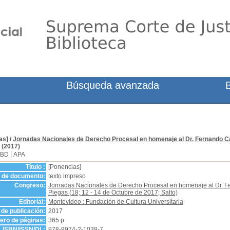
Búsqueda avanzada
as]
/
Jornadas Nacionales de Derecho Procesal en homenaje al Dr. Fernando Car
(2017)
SBD
APA
Título :
[Ponencias]
o de documento:
texto impreso
Congreso:
Jornadas Nacionales de Derecho Procesal en homenaje al Dr. F
Piegas (18; 12 - 14 de Octubre de 2017; Salto)
Editorial:
Montevideo : Fundación de Cultura Universitaria
de publicación:
2017
ro de páginas:
365 p
ISBN/ISSN/DL:
978-9974-2-1038-7