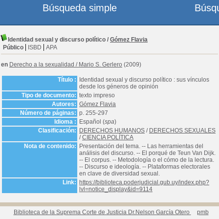
Búsqueda simple
Búsq
Identidad sexual y discurso político
/
Gómez Flavia
Público
ISBD
APA
en
Derecho a la sexualidad
/
Mario S. Gerlero
(2009)
Título :
Identidad sexual y discurso político : sus vínculos
desde los géneros de opinión
Tipo de documento:
texto impreso
Autores:
Gómez Flavia
Número de páginas:
p. 255-297
Idioma :
Español (
spa
)
Clasificación:
DERECHOS HUMANOS
/
DERECHOS SEXUALES
/
CIENCIA POLÍTICA
Nota de contenido:
Presentación del tema. -- Las herramientas del
análisis del discurso. -- El porqué de Teun Van Dijk.
-- El corpus. -- Metodología o el cómo de la lectura.
-- Discurso e ideología. -- Plataformas electorales
en clave de diversidad sexual.
Link:
https://biblioteca.poderjudicial.gub.uy/index.php?
lvl=notice_display&id=9114
Biblioteca de la Suprema Corte de Justicia Dr.Nelson García Otero
pmb