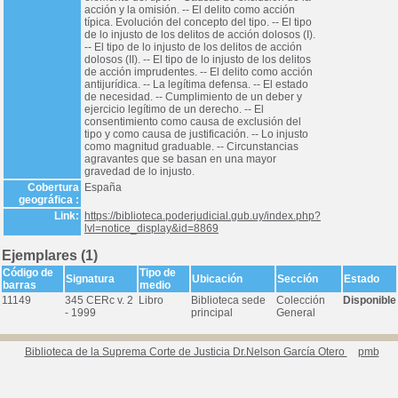
acción y la omisión. -- El delito como acción
típica. Evolución del concepto del tipo. -- El tipo
de lo injusto de los delitos de acción dolosos (I).
-- El tipo de lo injusto de los delitos de acción
dolosos (II). -- El tipo de lo injusto de los delitos
de acción imprudentes. -- El delito como acción
antijurídica. -- La legítima defensa. -- El estado
de necesidad. -- Cumplimiento de un deber y
ejercicio legítimo de un derecho. -- El
consentimiento como causa de exclusión del
tipo y como causa de justificación. -- Lo injusto
como magnitud graduable. -- Circunstancias
agravantes que se basan en una mayor
gravedad de lo injusto.
Cobertura
España
geográfica :
Link:
https://biblioteca.poderjudicial.gub.uy/index.php?
lvl=notice_display&id=8869
Ejemplares (1)
Código de
Tipo de
Signatura
Ubicación
Sección
Estado
barras
medio
11149
345 CERc v. 2
Libro
Biblioteca sede
Colección
Disponible
- 1999
principal
General
Biblioteca de la Suprema Corte de Justicia Dr.Nelson García Otero
pmb