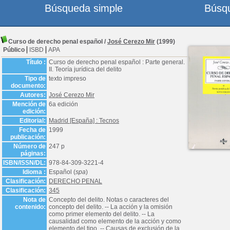
Búsqueda simple
Búsq
Curso de derecho penal español
/
José Cerezo Mir
(1999)
Público
ISBD
APA
Título :
Curso de derecho penal español : Parte general.
II. Teoría jurídica del delito
Tipo de
texto impreso
documento:
Autores:
José Cerezo Mir
Mención de
6a edición
edición:
Editorial:
Madrid [España] : Tecnos
Fecha de
1999
publicación:
Número de
247 p
páginas:
ISBN/ISSN/DL:
978-84-309-3221-4
Idioma :
Español (
spa
)
Clasificación:
DERECHO PENAL
Clasificación:
345
Nota de
Concepto del delito. Notas o caracteres del
contenido:
concepto del delito. -- La acción y la omisión
como primer elemento del delito. -- La
causalidad como elemento de la acción y como
elemento del tipo. -- Causas de exclusión de la