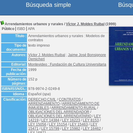
Búsqueda simple
Búsq
Arrendamientos urbanos y rurales
/
Víctor J. Moldes Ruibal
(1999)
Público
ISBD
APA
Título :
Arrendamientos urbanos y rurales : Modelos de
contratos
Tipo de
texto impreso
documento:
Autores:
Víctor J. Moldes Ruibal
;
Jaime José Bonsignore
Demicheri
Editorial:
Montevideo : Fundación de Cultura Universitaria
Fecha de
1999
publicación:
Número de
152 p
páginas:
ISBN/ISSN/DL:
978-9974-2-0249-8
Idioma :
Español (
spa
)
Clasificación:
DERECHO CIVIL
/
CONTRATOS
/
ARRENDAMIENTO
/
ARRENDAMIENTO DE
INMUEBLES
/
ARRENDAMIENTO RURAL
/
OBLIGACIONES DEL ARRENDADOR
/
OBLIGACIONES DEL ARRENDATARIO
/
LEY
14219
/
LEY 14384
/
LEY 16223
/
LEY 8153
/
LEY 15056
/
LEY 15154
/
LEY 15463
/
LEY
15471
/
LEY 15799
/
LEY 15982
/
LEY 16462
/
LEY 16871