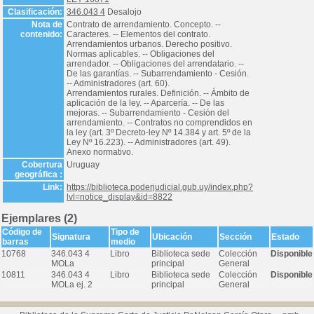
Clasificación:
346.043 4
Desalojo
Nota de
Contrato de arrendamiento. Concepto. --
contenido:
Caracteres. -- Elementos del contrato.
Arrendamientos urbanos. Derecho positivo.
Normas aplicables. -- Obligaciones del
arrendador. -- Obligaciones del arrendatario. --
De las garantías. -- Subarrendamiento - Cesión.
-- Administradores (art. 60).
Arrendamientos rurales. Definición. -- Ámbito de
aplicación de la ley. -- Aparcería. -- De las
mejoras. -- Subarrendamiento - Cesión del
arrendamiento. -- Contratos no comprendidos en
la ley (art. 3º Decreto-ley Nº 14.384 y art. 5º de la
Ley Nº 16.223). -- Administradores (art. 49).
Anexo normativo.
Cobertura
Uruguay
geográfica :
Link:
https://biblioteca.poderjudicial.gub.uy/index.php?
lvl=notice_display&id=8822
Ejemplares (2)
Código de
Tipo de
Signatura
Ubicación
Sección
Estado
barras
medio
10768
346.043 4
Libro
Biblioteca sede
Colección
Disponible
MOLa
principal
General
10811
346.043 4
Libro
Biblioteca sede
Colección
Disponible
MOLa ej. 2
principal
General