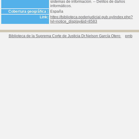
sistemas de información. -- Delitos de daños
informáticos.
Cobertura geográfica :
España
Link:
https://biblioteca.poderjudicial.gub.uy/index.php?
lvl=notice_display&id=8583
Biblioteca de la Suprema Corte de Justicia Dr.Nelson García Otero
pmb