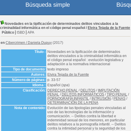
Búsqueda simple
Búsq
Novedades en la tipificación de determinados delitos vinculados a la
criminalidad informática en el código penal español
/
Elvira Tejada de la Fuente
Público
ISBD
APA
en
Cibercrimen
/
Daniela Dupuy
(2017)
Título :
Novedades en la tipificación de determinados
delitos vinculados a la criminalidad informática en
el código penal español : evolución legislativa y
adaptación a la normativa internacional
Tipo de documento:
texto impreso
Autores:
Elvira Tejada de la Fuente
Número de páginas:
p. 33-57
Idioma :
Español (
spa
)
Clasificación:
DERECHO PENAL
/
DELITOS
/
IMPUTACIÓN
PENAL
/
DELITOS INFORMÁTICOS
/
TIPO PENAL
/
PORNOGRAFÍA INFANTIL
/
INTRUSIÓN
/
PENAS
/
DETERMINACIÓN DE LA PENA
Nota de contenido:
Evolución de las tipologías penales vinculadas al
uso de las tecnologías de la información y
comunicación. -- Delitos contra la libertad e
indemnidad sexual de los menores, en particular
delitos relativos a la pornografía infantil. -- Delitos
contra la intimidad personal y la seguridad de los