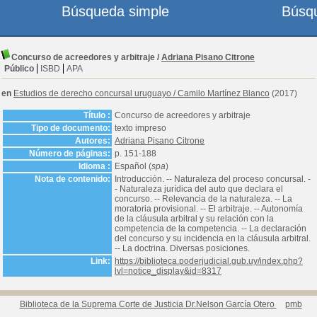
Búsqueda simple
Búsq
Concurso de acreedores y arbitraje
/
Adriana Pisano Citrone
Público
ISBD
APA
en
Estudios de derecho concursal uruguayo
/
Camilo Martínez Blanco
(2017)
Título :
Concurso de acreedores y arbitraje
Tipo de documento:
texto impreso
Autores:
Adriana Pisano Citrone
Número de páginas:
p. 151-188
Idioma :
Español (
spa
)
Nota de contenido:
Introducción. -- Naturaleza del proceso concursal. -
- Naturaleza jurídica del auto que declara el
concurso. -- Relevancia de la naturaleza. -- La
moratoria provisional. -- El arbitraje. -- Autonomía
de la cláusula arbitral y su relación con la
competencia de la competencia. -- La declaración
del concurso y su incidencia en la cláusula arbitral.
-- La doctrina. Diversas posiciones.
Link:
https://biblioteca.poderjudicial.gub.uy/index.php?
lvl=notice_display&id=8317
Biblioteca de la Suprema Corte de Justicia Dr.Nelson García Otero
pmb