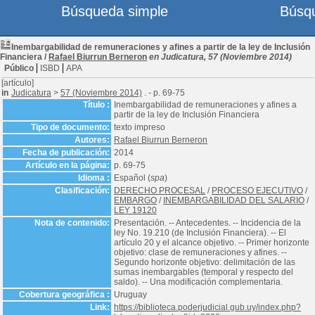
Búsqueda simple
Búsq
Inembargabilidad de remuneraciones y afines a partir de la ley de Inclusión
Financiera
/
Rafael Biurrun Berneron
en Judicatura, 57 (Noviembre 2014)
Público
ISBD
APA
[artículo]
in
Judicatura
>
57 (Noviembre 2014)
. - p. 69-75
Título :
Inembargabilidad de remuneraciones y afines a
partir de la ley de Inclusión Financiera
Tipo de documento:
texto impreso
Autores:
Rafael Biurrun Berneron
Fecha de publicación:
2014
Artículo en la página:
p. 69-75
Idioma :
Español (
spa
)
Clasificación:
DERECHO PROCESAL
/
PROCESO EJECUTIVO
/
EMBARGO
/
INEMBARGABILIDAD DEL SALARIO
/
LEY 19120
Nota de contenido:
Presentación. -- Antecedentes. -- Incidencia de la
ley No. 19.210 (de Inclusión Financiera). -- El
artículo 20 y el alcance objetivo. -- Primer horizonte
objetivo: clase de remuneraciones y afines. --
Segundo horizonte objetivo: delimitación de las
sumas inembargables (temporal y respecto del
saldo). -- Una modificación complementaria.
Cobertura geográfica :
Uruguay
Link:
https://biblioteca.poderjudicial.gub.uy/index.php?