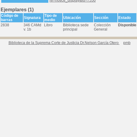
lvl=notice_display&id=7550
Ejemplares (1)
Código de
Tipo de
Signatura
Ubicación
Sección
Estado
barras
medio
2838
346 CAMd
Libro
Biblioteca sede
Colección
Disponible
v. 1b
principal
General
Biblioteca de la Suprema Corte de Justicia Dr.Nelson García Otero
pmb