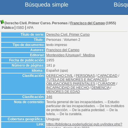
Búsqueda simple
Búsq
Derecho Civil. Primer Curso. Personas
/
Francisco del Campo
(1955)
Público
ISBD
APA
Título de serie:
Derecho Civil. Primer Curso
Título :
Personas : Volumen 2
Tipo de documento:
texto impreso
Autores:
Francisco del Campo
Editorial:
Montevideo [Uruguay] : Medina
Fecha de publicación:
1955
Número de páginas:
181 p
Idioma :
Español (
spa
)
Clasificación:
DERECHO CIVIL
/
PERSONAS
/
CAPACIDAD
/
TUTELA DE MENORES E INCAPACES
/
OBLIGACIONES PARENTALES
/
CURADOR
/
INCAPACIDAD DE HECHO
/
DEMENCIA
/
MENORES DE EDAD
Clasificación:
346
Nota de contenido:
Teoría general de las incapacidades. -- Estudio
particular de las incapacidades. -- De los institutos
de protección. -- De la patria potestad. -- De la
tutela. -- De la curatela.
Cobertura geográfica :
Uruguay
Link:
https://biblioteca.poderjudicial.gub.uy/index.php?