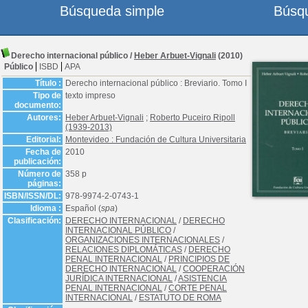
Búsqueda simple
Búsq
Derecho internacional público
/
Heber Arbuet-Vignali
(2010)
Público
ISBD
APA
Título :
Derecho internacional público : Breviario. Tomo I
Tipo de
texto impreso
documento:
Autores:
Heber Arbuet-Vignali
;
Roberto Puceiro Ripoll
(1939-2013)
Editorial:
Montevideo : Fundación de Cultura Universitaria
Fecha de
2010
publicación:
Número de
358 p
páginas:
ISBN/ISSN/DL:
978-9974-2-0743-1
Idioma :
Español (
spa
)
Clasificación:
DERECHO INTERNACIONAL
/
DERECHO
INTERNACIONAL PÚBLICO
/
ORGANIZACIONES INTERNACIONALES
/
RELACIONES DIPLOMÁTICAS
/
DERECHO
PENAL INTERNACIONAL
/
PRINCIPIOS DE
DERECHO INTERNACIONAL
/
COOPERACIÓN
JURÍDICA INTERNACIONAL
/
ASISTENCIA
PENAL INTERNACIONAL
/
CORTE PENAL
INTERNACIONAL
/
ESTATUTO DE ROMA