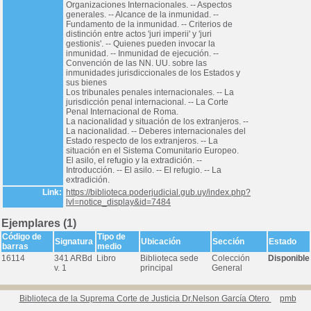
Organizaciones Internacionales. -- Aspectos
generales. -- Alcance de la inmunidad. --
Fundamento de la inmunidad. -- Criterios de
distinción entre actos 'juri imperii' y 'juri
gestionis'. -- Quienes pueden invocar la
inmunidad. -- Inmunidad de ejecución. --
Convención de las NN. UU. sobre las
inmunidades jurisdiccionales de los Estados y
sus bienes
Los tribunales penales internacionales. -- La
jurisdicción penal internacional. -- La Corte
Penal Internacional de Roma.
La nacionalidad y situación de los extranjeros. --
La nacionalidad. -- Deberes internacionales del
Estado respecto de los extranjeros. -- La
situación en el Sistema Comunitario Europeo.
El asilo, el refugio y la extradición. --
Introducción. -- El asilo. -- El refugio. -- La
extradición.
Link:
https://biblioteca.poderjudicial.gub.uy/index.php?
lvl=notice_display&id=7484
Ejemplares (1)
Código de
Tipo de
Signatura
Ubicación
Sección
Estado
barras
medio
16114
341 ARBd
Libro
Biblioteca sede
Colección
Disponible
v. 1
principal
General
Biblioteca de la Suprema Corte de Justicia Dr.Nelson García Otero
pmb