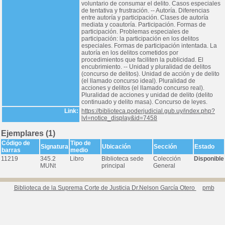
voluntario de consumar el delito. Casos especiales
de tentativa y frustración. -- Autoría. Diferencias
entre autoría y participación. Clases de autoría
mediata y coautoría. Participación. Formas de
participación. Problemas especiales de
participación: la participación en los delitos
especiales. Formas de participación intentada. La
autoría en los delitos cometidos por
procedimientos que faciliten la publicidad. El
encubrimiento. -- Unidad y pluralidad de delitos
(concurso de delitos). Unidad de acción y de delito
(el llamado concurso ideal). Pluralidad de
acciones y delitos (el llamado concurso real).
Pluralidad de acciones y unidad de delito (delito
continuado y delito masa). Concurso de leyes.
Link:
https://biblioteca.poderjudicial.gub.uy/index.php?
lvl=notice_display&id=7458
Ejemplares (1)
Código de
Tipo de
Signatura
Ubicación
Sección
Estado
barras
medio
11219
345.2
Libro
Biblioteca sede
Colección
Disponible
MUNt
principal
General
Biblioteca de la Suprema Corte de Justicia Dr.Nelson García Otero
pmb