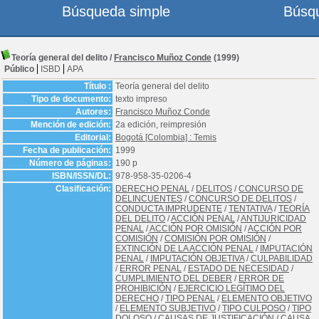
Búsqueda simple
Búsq
Teoría general del delito
/
Francisco Muñoz Conde
(1999)
Público
ISBD
APA
Título :
Teoría general del delito
Tipo de documento:
texto impreso
Autores:
Francisco Muñoz Conde
Mención de edición:
2a edición, reimpresión
Editorial:
Bogotá [Colombia] : Temis
Fecha de publicación:
1999
Número de páginas:
190 p
ISBN/ISSN/DL:
978-958-35-0206-4
Clasificación:
DERECHO PENAL
/
DELITOS
/
CONCURSO DE
DELINCUENTES
/
CONCURSO DE DELITOS
/
CONDUCTA IMPRUDENTE
/
TENTATIVA
/
TEORÍA
DEL DELITO
/
ACCIÓN PENAL
/
ANTIJURICIDAD
PENAL
/
ACCIÓN POR OMISIÓN
/
ACCIÓN POR
COMISIÓN
/
COMISIÓN POR OMISIÓN
/
EXTINCIÓN DE LA ACCIÓN PENAL
/
IMPUTACIÓN
PENAL
/
IMPUTACIÓN OBJETIVA
/
CULPABILIDAD
/
ERROR PENAL
/
ESTADO DE NECESIDAD
/
CUMPLIMIENTO DEL DEBER
/
ERROR DE
PROHIBICIÓN
/
EJERCICIO LEGÍTIMO DEL
DERECHO
/
TIPO PENAL
/
ELEMENTO OBJETIVO
/
ELEMENTO SUBJETIVO
/
TIPO CULPOSO
/
TIPO
DOLOSO
/
CAUSAS DE JUSTIFICACIÓN
/
CAUSA