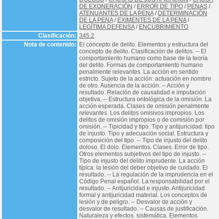
DE EXONERACIÓN
/
ERROR DE TIPO
/
PENAS
/
ATENUANTES DE LA PENA
/
DETERMINACIÓN
DE LA PENA
/
EXIMENTES DE LA PENA
/
LEGÍTIMA DEFENSA
/
ENCUBRIMIENTO
Clasificación:
345.2
Nota de contenido:
El concepto de delito. Elementos y estructura del
concepto de delito. Clasificación de delitos. -- El
comportamiento humano como base de la teoría
del delito. Formas de comportamiento humano
penalmente relevantes. La acción en sentido
estricto. Sujeto de la acción: actuación en nombre
de otro. Ausencia de la acción. -- Acción y
resultado. Relación de causalidad e imputación
objetiva. -- Estructura ontológica de la omisión. La
acción esperada. Clases de omisión penalmente
relevantes. Los delitos omisivos impropios. Los
delitos de omisión impropios o de comisión por
omisión. -- Tipicidad y tipo. Tipo y antijuricidad: tipo
de injusto. Tipo y adecuación social. Estructura y
composición del tipo. -- Tipo de injusto del delito
doloso. El dolo. Elementos. Clases. Error de tipo.
Otros elementos subjetivos del tipo de injusto. --
Tipo de injusto del delito imprudente. La acción
típica: la lesión del deber objetivo de cuidado. El
resultado. -- La regulación de la imprudencia en el
Código Penal español. La responsabilidad por el
resultado. -- Antijuricidad e injusto. Antijuricidad
formal y antijuricidad material. Los conceptos de
lesión y de peligro. -- Desvalor de acción y
desvalor de resultado. -- Causas de justificación.
Naturaleza y efectos. sistemática. Elementos