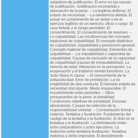
subjetivos de justificación. El error en las causas
de justificación. Justificación incompleta y
atenuación de la pena. -- La legítima defensa. El
estado de necesidad. -- La obediencia debida. El
actuar en cumplimiento de un deber o en el
ejercicio legítimo de un derecho, oficio o cargo. El
caso fortuito y el riesgo permitido. El
consentimiento. El consentimiento de lesiones. --
La culpabilidad. Las insuficiencias del concepto
tradicional de culpabilidad. El concepto dialéctico
de culpabilidad: culpabilidad y prevención general.
Concepto material de culpabilidad. Elementos de
culpabilidad. -- La imputabilidad o capacidad de
culpabilidad. Causas de exclusión de la capacidad
de culpabilidad (causas de inimputabilidad). La
minoría de edad. Alteración en la percepción. La
enajenación y el trastorno mental transitorio. La
'actio libera in causa'. -- El conocimiento de la
antijuridicidad. Error de prohibición. La no
exigibilidad de otra conducta. El llamado estado de
necesidad disculpante. Miedo insuperable. El
encubrimiento entre parientes. -- Otros
presupuestos de la pena: la penalidad.
Condiciones objetivas de penalidad. Excusas
absolutorias. Causas de extinción de la
responsabilidad criminal. -- Consumación formal y
material. Tentativa y frustración. Fundamento del
castigo de la tentativa y la frustración. El dolo en la
tentativa y la frustración. La delimitación entre
actos preparatorios y actos ejecutivos. La
distinción entre tentativa-frustración. Tentativa
inidónea y delito imposible. El desistimiento