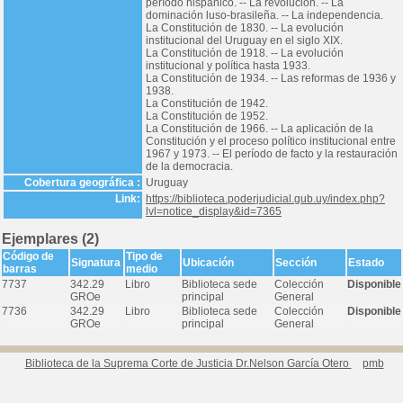
período hispánico. -- La revolución. -- La
dominación luso-brasileña. -- La independencia.
La Constitución de 1830. -- La evolución
institucional del Uruguay en el siglo XIX.
La Constitución de 1918. -- La evolución
institucional y política hasta 1933.
La Constitución de 1934. -- Las reformas de 1936 y
1938.
La Constitución de 1942.
La Constitución de 1952.
La Constitución de 1966. -- La aplicación de la
Constitución y el proceso político institucional entre
1967 y 1973. -- El período de facto y la restauración
de la democracia.
Cobertura geográfica :
Uruguay
Link:
https://biblioteca.poderjudicial.gub.uy/index.php?
lvl=notice_display&id=7365
Ejemplares (2)
Código de
Tipo de
Signatura
Ubicación
Sección
Estado
barras
medio
7737
342.29
Libro
Biblioteca sede
Colección
Disponible
GROe
principal
General
7736
342.29
Libro
Biblioteca sede
Colección
Disponible
GROe
principal
General
Biblioteca de la Suprema Corte de Justicia Dr.Nelson García Otero
pmb