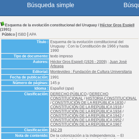
Búsqueda simple
Búsq
Esquema de la evolución constitucional del Uruguay
/
Héctor Gros Espiell
(1991)
Público
ISBD
APA
Título :
Esquema de la evolución constitucional del
Uruguay : Con la Constitución de 1966 y hasta
1990
Tipo de documento:
texto impreso
Autores:
Héctor Gros Espiell (1926 - 2009)
;
Juan José
Arteaga
Editorial:
Montevideo : Fundación de Cultura Universitaria
Fecha de publicación:
1991
Número de páginas:
145 p
Idioma :
Español (
spa
)
Clasificación:
DERECHO PÚBLICO
/
DERECHO
CONSTITUCIONAL
/
HISTORIA CONSTITUCIONAL
/
CONSTITUCIÓN DE LA REPÚBLICA 1830
/
CONSTITUCIÓN DE LA REPÚBLICA 1918
/
CONSTITUCIÓN DE LA REPÚBLICA 1934
/
CONSTITUCIÓN DE LA REPÚBLICA 1942
/
CONSTITUCIÓN DE LA REPÚBLICA 1952
/
CONSTITUCIÓN DE LA REPÚBLICA 1967
Clasificación:
342.29
Nota de contenido:
De la colonización a la independencia. -- El