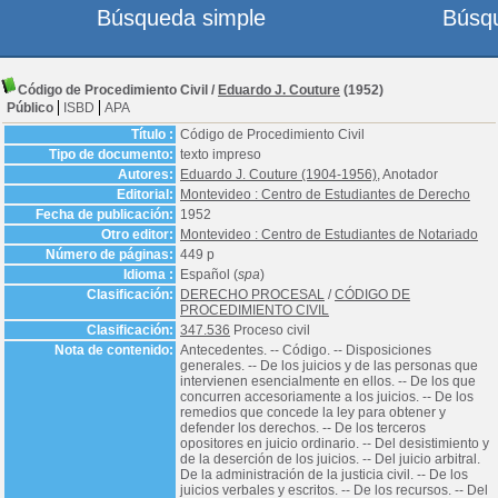
Búsqueda simple
Búsq
Código de Procedimiento Civil
/
Eduardo J. Couture
(1952)
Público
ISBD
APA
Título :
Código de Procedimiento Civil
Tipo de documento:
texto impreso
Autores:
Eduardo J. Couture (1904-1956)
, Anotador
Editorial:
Montevideo : Centro de Estudiantes de Derecho
Fecha de publicación:
1952
Otro editor:
Montevideo : Centro de Estudiantes de Notariado
Número de páginas:
449 p
Idioma :
Español (
spa
)
Clasificación:
DERECHO PROCESAL
/
CÓDIGO DE
PROCEDIMIENTO CIVIL
Clasificación:
347.536
Proceso civil
Nota de contenido:
Antecedentes. -- Código. -- Disposiciones
generales. -- De los juicios y de las personas que
intervienen esencialmente en ellos. -- De los que
concurren accesoriamente a los juicios. -- De los
remedios que concede la ley para obtener y
defender los derechos. -- De los terceros
opositores en juicio ordinario. -- Del desistimiento y
de la deserción de los juicios. -- Del juicio arbitral.
De la administración de la justicia civil. -- De los
juicios verbales y escritos. -- De los recursos. -- Del