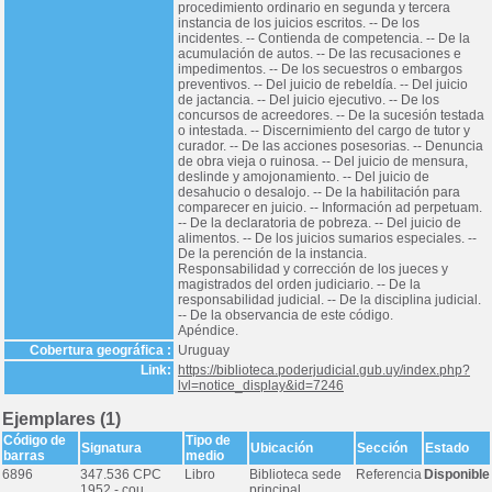
procedimiento ordinario en segunda y tercera
instancia de los juicios escritos. -- De los
incidentes. -- Contienda de competencia. -- De la
acumulación de autos. -- De las recusaciones e
impedimentos. -- De los secuestros o embargos
preventivos. -- Del juicio de rebeldía. -- Del juicio
de jactancia. -- Del juicio ejecutivo. -- De los
concursos de acreedores. -- De la sucesión testada
o intestada. -- Discernimiento del cargo de tutor y
curador. -- De las acciones posesorias. -- Denuncia
de obra vieja o ruinosa. -- Del juicio de mensura,
deslinde y amojonamiento. -- Del juicio de
desahucio o desalojo. -- De la habilitación para
comparecer en juicio. -- Información ad perpetuam.
-- De la declaratoria de pobreza. -- Del juicio de
alimentos. -- De los juicios sumarios especiales. --
De la perención de la instancia.
Responsabilidad y corrección de los jueces y
magistrados del orden judiciario. -- De la
responsabilidad judicial. -- De la disciplina judicial.
-- De la observancia de este código.
Apéndice.
Cobertura geográfica :
Uruguay
Link:
https://biblioteca.poderjudicial.gub.uy/index.php?
lvl=notice_display&id=7246
Ejemplares (1)
Código de
Tipo de
Signatura
Ubicación
Sección
Estado
barras
medio
6896
347.536 CPC
Libro
Biblioteca sede
Referencia
Disponible
1952 - cou
principal