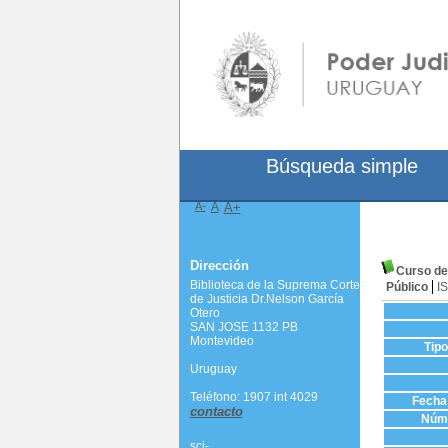
Búsqueda simple
A-
A
A+
Dirección
Curso de 
Biblioteca de la Suprema Corte
Público
I
de Justicia Dr.Nelson García
Otero
SAN JOSE 1132 PB
Montevideo
Tip
Uruguay
Teléfono: 1907 int 4029
Fecha 
contacto
Núme
scj-