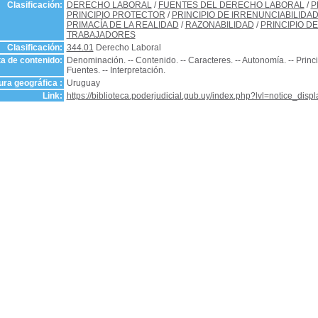
Clasificación:
DERECHO LABORAL
/
FUENTES DEL DERECHO LABORAL
/
P
PRINCIPIO PROTECTOR
/
PRINCIPIO DE IRRENUNCIABILIDA
PRIMACÍA DE LA REALIDAD
/
RAZONABILIDAD
/
PRINCIPIO D
TRABAJADORES
Clasificación:
344.01
Derecho Laboral
a de contenido:
Denominación. -- Contenido. -- Caracteres. -- Autonomía. -- Princ
Fuentes. -- Interpretación.
ra geográfica :
Uruguay
Link:
https://biblioteca.poderjudicial.gub.uy/index.php?lvl=notice_dis