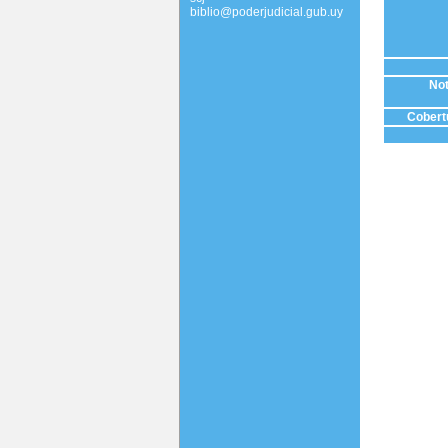
biblio@poderjudicial.gub.uy
Not
Cobertu