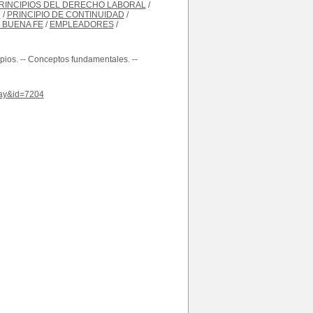
RINCIPIOS DEL DERECHO LABORAL
/
D
/
PRINCIPIO DE CONTINUIDAD
/
E BUENA FE
/
EMPLEADORES
/
ipios. -- Conceptos fundamentales. --
play&id=7204