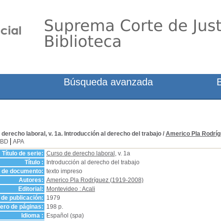
Búsqueda avanzada
derecho laboral, v. 1a. Introducción al derecho del trabajo
/
Americo Pla Rodríg
SBD
APA
Título de serie:
Curso de derecho laboral
, v. 1a
Título :
Introducción al derecho del trabajo
o de documento:
texto impreso
Autores:
Americo Pla Rodríguez (1919-2008)
Editorial:
Montevideo : Acali
de publicación:
1979
ro de páginas:
198 p.
Idioma :
Español (
spa
)