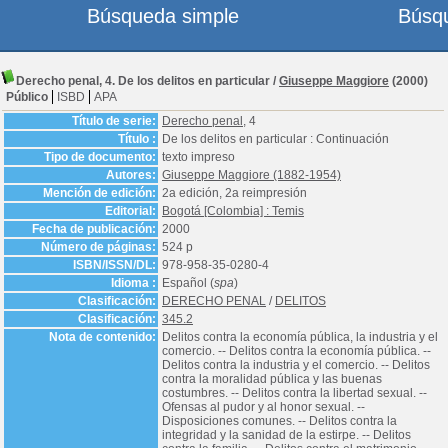
Búsqueda simple
Búsq
Derecho penal, 4. De los delitos en particular
/
Giuseppe Maggiore
(2000)
Público
ISBD
APA
Título de serie:
Derecho penal
, 4
Título :
De los delitos en particular : Continuación
Tipo de documento:
texto impreso
Autores:
Giuseppe Maggiore (1882-1954)
Mención de edición:
2a edición, 2a reimpresión
Editorial:
Bogotá [Colombia] : Temis
Fecha de publicación:
2000
Número de páginas:
524 p
ISBN/ISSN/DL:
978-958-35-0280-4
Idioma :
Español (
spa
)
Clasificación:
DERECHO PENAL
/
DELITOS
Clasificación:
345.2
Nota de contenido:
Delitos contra la economía pública, la industria y el
comercio. -- Delitos contra la economía pública. --
Delitos contra la industria y el comercio. -- Delitos
contra la moralidad pública y las buenas
costumbres. -- Delitos contra la libertad sexual. --
Ofensas al pudor y al honor sexual. --
Disposiciones comunes. -- Delitos contra la
integridad y la sanidad de la estirpe. -- Delitos