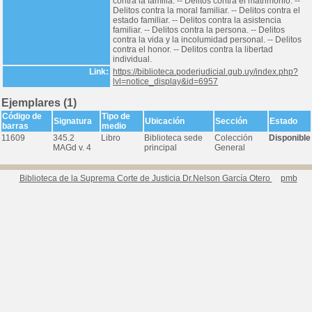
contra la familia. -- Delitos contra el matrimonio. --
Delitos contra la moral familiar. -- Delitos contra el
estado familiar. -- Delitos contra la asistencia
familiar. -- Delitos contra la persona. -- Delitos
contra la vida y la incolumidad personal. -- Delitos
contra el honor. -- Delitos contra la libertad
individual.
Link:
https://biblioteca.poderjudicial.gub.uy/index.php?
lvl=notice_display&id=6957
Ejemplares (1)
Código de
Tipo de
Signatura
Ubicación
Sección
Estado
barras
medio
11609
345.2
Libro
Biblioteca sede
Colección
Disponible
MAGd v. 4
principal
General
Biblioteca de la Suprema Corte de Justicia Dr.Nelson García Otero
pmb