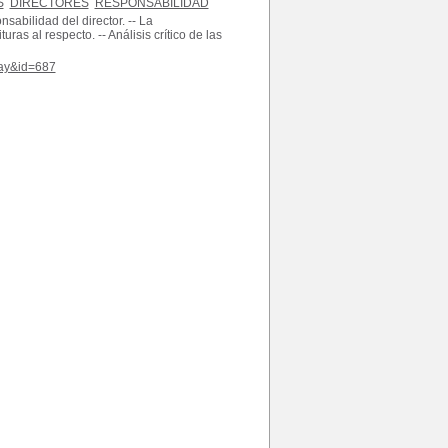
S
DIRECTORES
RESPONSABILIDAD
sabilidad del director. -- La
uras al respecto. -- Análisis crítico de las
play&id=687