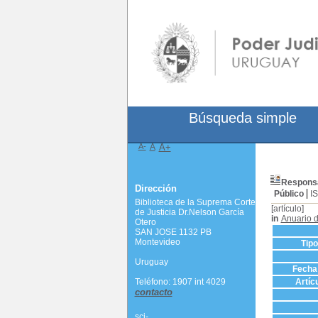
Búsqueda simple
A-
A
A+
Responsa
Dirección
Público
I
Biblioteca de la Suprema Corte
[artículo]
de Justicia Dr.Nelson García
in
Anuario 
Otero
SAN JOSE 1132 PB
Montevideo
Tip
Uruguay
Fecha 
Teléfono: 1907 int 4029
Artíc
contacto
scj-