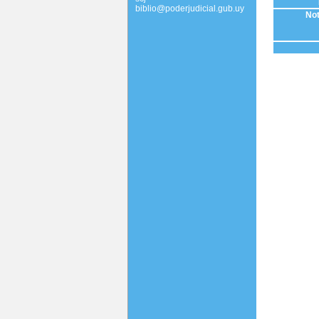
biblio@poderjudicial.gub.uy
Not