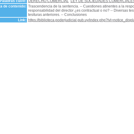
Palabras clave:
DERECHO COMERCIAL
LEY DE SOCIEDADES COMERCIALE
a de contenido:
Trascendencia de la sentencia. -- Cuestiones atinentes a la respon
responsabilidad del director ¿es contractual o no? -- Diversas tesit
tesituras anteriores. -- Conclusiones
Link:
https://biblioteca.poderjudicial.gub.uy/index.php?lvl=notice_dis