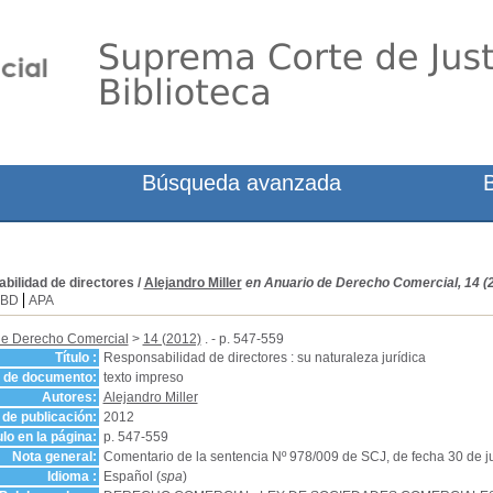
Búsqueda avanzada
bilidad de directores
/
Alejandro Miller
en Anuario de Derecho Comercial, 14 (
SBD
APA
de Derecho Comercial
>
14 (2012)
. - p. 547-559
Título :
Responsabilidad de directores : su naturaleza jurídica
o de documento:
texto impreso
Autores:
Alejandro Miller
de publicación:
2012
ulo en la página:
p. 547-559
Nota general:
Comentario de la sentencia Nº 978/009 de SCJ, de fecha 30 de j
Idioma :
Español (
spa
)