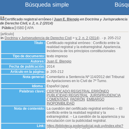
Búsqueda simple
Búsq
Certificado registral erróneo
/
Juan E. Blengio
en Doctrina y Jurisprudencia
de Derecho Civil, v. 2, n. 2 (2014)
Público
ISBD
APA
[artículo]
in
Doctrina y Jurisprudencia de Derecho Civil
>
v. 2, n. 2 (2014)
. - p. 205-212
Título :
Certificado registral erróneo : Conflicto entre la
realidad registral y la extrarregistral. Apariencia.
Incidencia de los principios constitucionales
Tipo de documento:
texto impreso
Autores:
Juan E. Blengio
Fecha de publicación:
2014
Artículo en la página:
p. 205-212
Nota general:
Comentario a Sentencia Nº 114/2012 del Tribunal
de Apelaciones en lo Civil de 7º Turno.
Idioma :
Español (
spa
)
Palabras clave:
CERTIFICADO REGISTRAL ERRÓNEO
PUBLICIDAD REGISTRAL
JURISPRUDENCIA
COMENTADA
PADRÓN
EMBARGO
INOPONIBILIDAD
Nota de contenido:
La cuestión del certificado registral erróneo. -- El
conflicto entre la realidad registral y la
extrarregistral. -- La cuestión de la apariencia y su
vinculación con la publicidad registral.
Link:
https://biblioteca.poderjudicial.gub.uy/index.php?