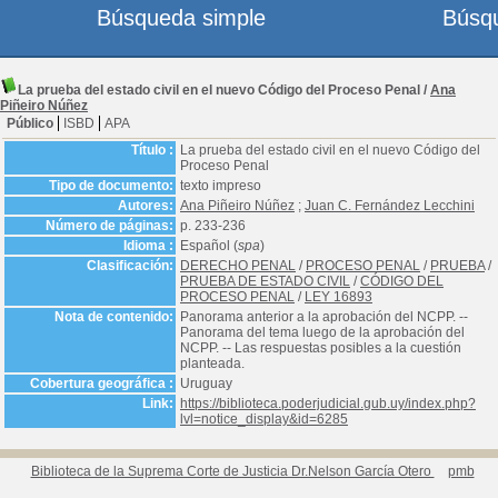
Búsqueda simple
Búsq
La prueba del estado civil en el nuevo Código del Proceso Penal
/
Ana
Piñeiro Núñez
Público
ISBD
APA
Título :
La prueba del estado civil en el nuevo Código del
Proceso Penal
Tipo de documento:
texto impreso
Autores:
Ana Piñeiro Núñez
;
Juan C. Fernández Lecchini
Número de páginas:
p. 233-236
Idioma :
Español (
spa
)
Clasificación:
DERECHO PENAL
/
PROCESO PENAL
/
PRUEBA
/
PRUEBA DE ESTADO CIVIL
/
CÓDIGO DEL
PROCESO PENAL
/
LEY 16893
Nota de contenido:
Panorama anterior a la aprobación del NCPP. --
Panorama del tema luego de la aprobación del
NCPP. -- Las respuestas posibles a la cuestión
planteada.
Cobertura geográfica :
Uruguay
Link:
https://biblioteca.poderjudicial.gub.uy/index.php?
lvl=notice_display&id=6285
Biblioteca de la Suprema Corte de Justicia Dr.Nelson García Otero
pmb