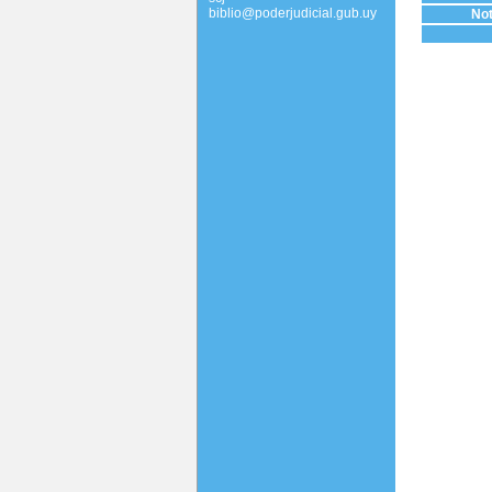
biblio@poderjudicial.gub.uy
Not