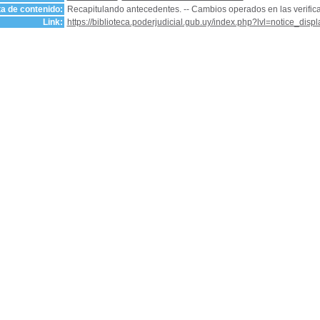
a de contenido:
Recapitulando antecedentes. -- Cambios operados en las verifica
Link:
https://biblioteca.poderjudicial.gub.uy/index.php?lvl=notice_dis