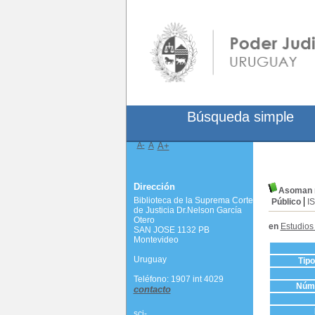
Búsqueda simple
A-
A
A+
Dirección
Asoman nu
Biblioteca de la Suprema Corte
Público
I
de Justicia Dr.Nelson García
Otero
en
Estudios
SAN JOSE 1132 PB
Montevideo
Uruguay
Tip
Teléfono: 1907 int 4029
Núme
contacto
scj-