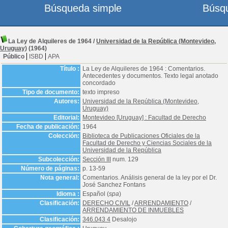
Búsqueda simple
Búsq
La Ley de Alquileres de 1964
/
Universidad de la República (Montevideo,
Uruguay)
(1964)
Público
ISBD
APA
Título :
La Ley de Alquileres de 1964 : Comentarios.
Antecedentes y documentos. Texto legal anotado
concordado
Tipo de documento:
texto impreso
Autores:
Universidad de la República (Montevideo,
Uruguay)
Editorial:
Montevideo [Uruguay] : Facultad de Derecho
Fecha de publicación:
1964
Colección:
Biblioteca de Publicaciones Oficiales de la
Facultad de Derecho y Ciencias Sociales de la
Universidad de la República
Subcolección:
Sección III
num. 129
Número de páginas:
p. 13-59
Nota general:
Comentarios. Análisis general de la ley por el Dr.
José Sanchez Fontans
Idioma :
Español (
spa
)
Clasificación:
DERECHO CIVIL
/
ARRENDAMIENTO
/
ARRENDAMIENTO DE INMUEBLES
Clasificación:
346.043 4
Desalojo