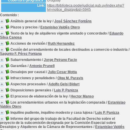
Cobertura geográfica :
Uruguay
Link:
https://biblioteca.poderjudicial.gub.uy/index.php?
lvl=notice_display&id=5945
Contenido :
Análisis general de la ley
/
José Sánchez Fontáns
Plazos y precios
/
Estanislao Valdés Otero
Texto de la ley de alquileres vigente anotado y concordado
/
Eduardo
Silva Canosa
Acciones de revisión
/
Ruth Hernandez
Cesión del arrendamiento de locales destinados a comercio o industria
/
Sagunto F. Pérez Fontana
Subarrendamiento
/
Jorge Peirano Facio
Garantías
/
Antonio Prunell
Desalojos por causal
/
Julio Cesar Motta
Infracciones y penalidades
/
Olga M. Paravis
Aspectos procesales
/
Adolfo Gelsi Bidart
Disposiciones generales
/
Luis P. Panizza
El proceso de elaboración de la ley
/
Hector Manso
Los arrendamientos urbanos en la legislación comparada
/
Estanislao
Valdés Otero
Inquilino pudiente, inquilino modesto y casa lujosa
/
Luis P. Panizza
Informe del grupo de trabajo de la Facultad de Derecho sobre el
proyecto de la subcomisión designada por la Comisión Especial sobre
Desalojos y Alquileres de la Cámara de Representantes
/
Estanislao Valdés