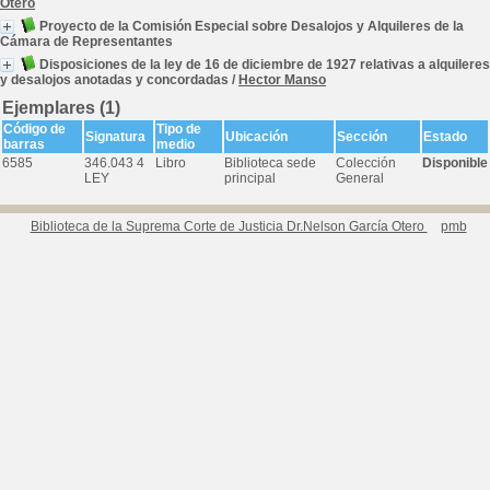
Otero
Proyecto de la Comisión Especial sobre Desalojos y Alquileres de la
Cámara de Representantes
Disposiciones de la ley de 16 de diciembre de 1927 relativas a alquileres
y desalojos anotadas y concordadas
/
Hector Manso
Ejemplares (1)
Código de
Tipo de
Signatura
Ubicación
Sección
Estado
barras
medio
6585
346.043 4
Libro
Biblioteca sede
Colección
Disponible
LEY
principal
General
Biblioteca de la Suprema Corte de Justicia Dr.Nelson García Otero
pmb