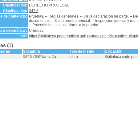
Clasificación:
DERECHO PROCESAL
Clasificación:
347.5
a de contenido:
Pruebas. -- Reglas generales. -- De la declaración de parte. -- De 
documentos. -- De la prueba pericial. -- Inspección judicial y re
-- Procedimientos posteriores a la prueba.
ra geográfica :
Uruguay
Link:
https://biblioteca.poderjudicial.gub.uy/index.php?lvl=notice_dis
es (1)
barras
Signatura
Tipo de medio
Ubicación
347.5 CGP lan v. 2a
Libro
Biblioteca sede prin