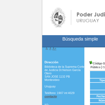
Búsqueda simple
A-
A
A+
Dirección
Código G
Biblioteca de la Suprema Corte
Público
I
de Justicia Dr.Nelson García
Otero
SAN JOSE 1132 PB
Montevideo
Tip
Uruguay
Teléfono: 1907 int 4029
contacto
Fecha 
Núme
scj-