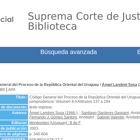
Búsqueda avanzada
eneral del Proceso de la República Oriental del Uruguay
/
Ángel Landoni Sosa
(
SBD
APA
Título :
Código General del Proceso de la República Oriental del Uruguay
jurisprudencia: Volumen II-A Artículos 137 a 194
o de documento:
texto impreso
Autores:
Ángel Landoni Sosa (1946-)
, ;
Santiago Garderes Gasparri
, Anot
Fernando J. Gómes Santoro
, Anotador ;
Gabriel Valentín
, Anotado
Editorial:
Montevideo [Uruguay] : B de F
de publicación:
2003
ro de páginas:
p. 340-604
ISBN/ISSN/DL:
978-9974-578-22-7