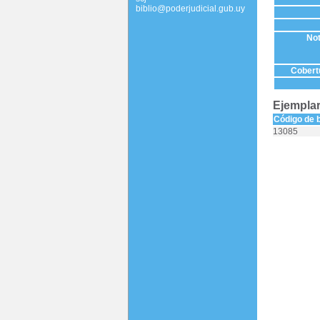
biblio@poderjudicial.gub.uy
Not
Cobertu
Ejemplar
Código de 
13085