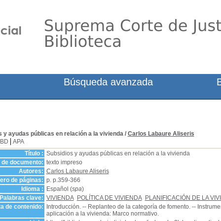
Búsqueda avanzada
 y ayudas públicas en relación a la vivienda
/
Carlos Labaure Aliseris
SBD
APA
Título :
Subsidios y ayudas públicas en relación a la vivienda
o de documento:
texto impreso
Autores:
Carlos Labaure Aliseris
ro de páginas:
p. p.359-366
Idioma :
Español (
spa
)
Palabras clave:
VIVIENDA
POLÍTICA DE VIVIENDA
PLANIFICACIÓN DE LA VIV
a de contenido:
Introducción. -- Replanteo de la categoría de fomento. -- Instrum
aplicación a la vivienda: Marco normativo.