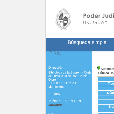
Búsqueda simple
A-
A
A+
Dirección
Subsidios
Biblioteca de la Suprema Corte
Público
I
de Justicia Dr.Nelson García
Otero
SAN JOSE 1132 PB
Tip
Montevideo
Núme
Uruguay
Teléfono: 1907 int 4029
contacto
Not
scj-