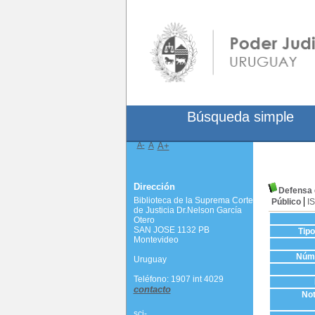
Búsqueda simple
A-
A
A+
Dirección
Defensa 
Biblioteca de la Suprema Corte
Público
I
de Justicia Dr.Nelson García
Otero
SAN JOSE 1132 PB
Tip
Montevideo
Núme
Uruguay
Teléfono: 1907 int 4029
contacto
Not
scj-