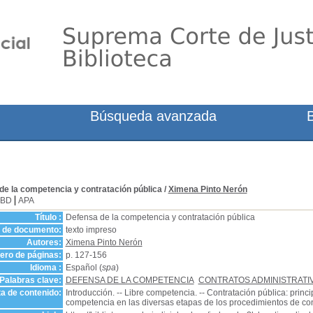
Búsqueda avanzada
de la competencia y contratación pública
/
Ximena Pinto Nerón
SBD
APA
Título :
Defensa de la competencia y contratación pública
o de documento:
texto impreso
Autores:
Ximena Pinto Nerón
ro de páginas:
p. 127-156
Idioma :
Español (
spa
)
Palabras clave:
DEFENSA DE LA COMPETENCIA
CONTRATOS ADMINISTRATI
a de contenido:
Introducción. -- Libre competencia. -- Contratación pública: princi
competencia en las diversas etapas de los procedimientos de con