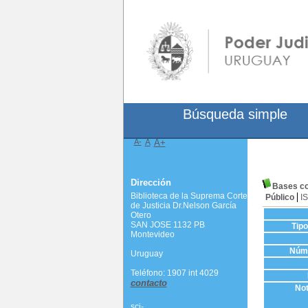
Búsqueda simple
A-
A
A+
Dirección
Bases con
Biblioteca de la Suprema Corte
Público
I
de Justicia Dr.Nelson García
Otero
SAN JOSE 1132 PB
Tip
Montevideo
Núme
Uruguay
Teléfono: 1907 int 4029
contacto
Not
scj-