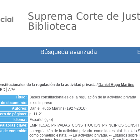
Búsqueda avanzada
stitucionales de la regulación de la actividad privada
/
Daniel Hugo Martins
SBD
APA
Título :
Bases constitucionales de la regulación de la actividad privada
o de documento:
texto impreso
Autores:
Daniel Hugo Martins (1927-2016)
ro de páginas:
p. 11-21
Idioma :
Español (
spa
)
Palabras clave:
EMPRESAS PRIVADAS
CONSTITUCIÓN
PRINCIPIOS CONST
a de contenido:
La regulación de la actividad privada: cometido estatal. Ha sido
como cometido estatal. -- La actividad privada. -- Estudios sobre l
tres principios fundamentales consagrados en la Constitución resp