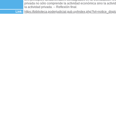
privada no sólo comprende la actividad económica sino la activida
la actividad privada. -- Reflexión final.
Link:
https://biblioteca.poderjudicial.gub.uy/index.php?lvl=notice_dis