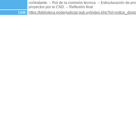
contratante. -- Rol de la comisión tecnica. -- Estructuración de p
proyectos por la CND. -- Reflexión final.
Link:
https://biblioteca.poderjudicial.gub.uy/index.php?lvl=notice_dis