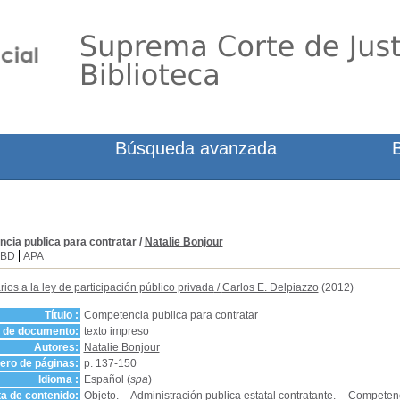
Búsqueda avanzada
cia publica para contratar
/
Natalie Bonjour
SBD
APA
os a la ley de participación público privada
/
Carlos E. Delpiazzo
(2012)
Título :
Competencia publica para contratar
o de documento:
texto impreso
Autores:
Natalie Bonjour
ro de páginas:
p. 137-150
Idioma :
Español (
spa
)
a de contenido:
Objeto. -- Administración publica estatal contratante. -- Competen