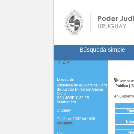
Búsqueda simple
A-
A
A+
Dirección
Competen
Biblioteca de la Suprema Corte
Público
I
de Justicia Dr.Nelson García
Otero
en
Comentari
SAN JOSE 1132 PB
Montevideo
Uruguay
Tip
Teléfono: 1907 int 4029
Núme
contacto
Not
scj-