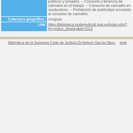
públicos y privados. -- Consumo y tenencia de
cannabis en el trabajo. -- Consumo de cannabis en
conductores. -- Prohibición de publicidad vinculada
al consumo de cannabis.
Cobertura geográfica :
Uruguay
Link:
https://biblioteca.poderjudicial.gub.uy/index.php?
lvl=notice_display&id=5312
Biblioteca de la Suprema Corte de Justicia Dr.Nelson García Otero
pmb