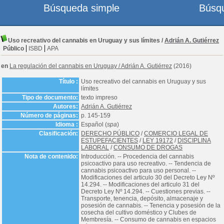
Búsqueda simple
Búsq
Uso recreativo del cannabis en Uruguay y sus límites
/
Adrián A. Gutiérrez
Público
ISBD
APA
en
La regulación del cannabis en Uruguay
/
Adrián A. Gutiérrez
(2016)
Título :
Uso recreativo del cannabis en Uruguay y sus
límites
Tipo de documento:
texto impreso
Autores:
Adrián A. Gutiérrez
Número de páginas:
p. 145-159
Idioma :
Español (
spa
)
Clasificación:
DERECHO PÚBLICO
/
COMERCIO LEGAL DE
ESTUPEFACIENTES
/
LEY 19172
/
DISCIPLINA
LABORAL
/
CONSUMO DE DROGAS
Nota de contenido:
Introducción. -- Procedencia del cannabis
psicoactivo para uso recreativo. -- Tendencia de
cannabis psicoactivo para uso personal. --
Modificaciones del articulo 30 del Decreto Ley Nº
14.294. -- Modificaciones del articulo 31 del
Decreto Ley Nº 14.294. -- Cuestiones previas. --
Transporte, tenencia, depósito, almacenaje y
posesión de cannabis. -- Tenencia y posesión de la
cosecha del cultivo doméstico y Clubes de
Membresía. -- Consumo de cannabis en espacios