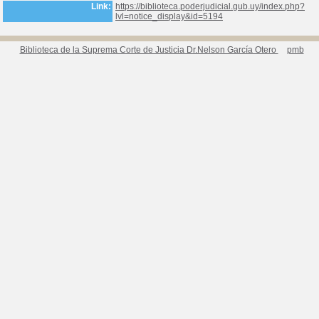
Link:
https://biblioteca.poderjudicial.gub.uy/index.php?
lvl=notice_display&id=5194
Biblioteca de la Suprema Corte de Justicia Dr.Nelson García Otero
pmb