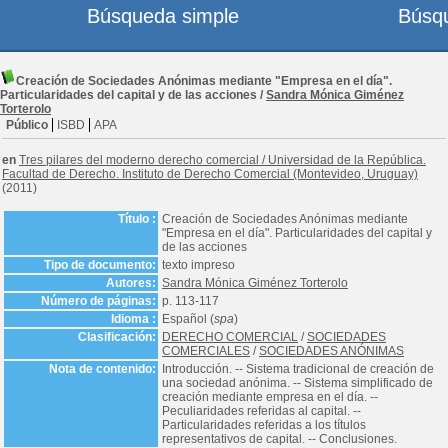
Búsqueda simple
Búsq
Creación de Sociedades Anónimas mediante "Empresa en el día".
Particularidades del capital y de las acciones
/
Sandra Mónica Giménez
Torterolo
Público
ISBD
APA
en
Tres pilares del moderno derecho comercial
/
Universidad de la República.
Facultad de Derecho. Instituto de Derecho Comercial (Montevideo, Uruguay)
(2011)
Título :
Creación de Sociedades Anónimas mediante
"Empresa en el día". Particularidades del capital y
de las acciones
Tipo de documento:
texto impreso
Autores:
Sandra Mónica Giménez Torterolo
Número de páginas:
p. 113-117
Idioma :
Español (
spa
)
Clasificación:
DERECHO COMERCIAL
/
SOCIEDADES
COMERCIALES
/
SOCIEDADES ANÓNIMAS
Nota de contenido:
Introducción. -- Sistema tradicional de creación de
una sociedad anónima. -- Sistema simplificado de
creación mediante empresa en el día. --
Peculiaridades referidas al capital. --
Particularidades referidas a los títulos
representativos de capital. -- Conclusiones.