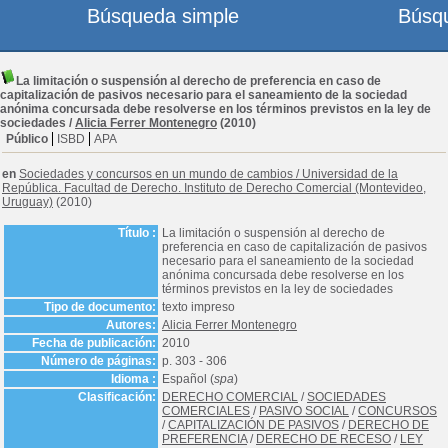
Búsqueda simple
Búsq
La limitación o suspensión al derecho de preferencia en caso de
capitalización de pasivos necesario para el saneamiento de la sociedad
anónima concursada debe resolverse en los términos previstos en la ley de
sociedades
/
Alicia Ferrer Montenegro
(2010)
Público
ISBD
APA
en
Sociedades y concursos en un mundo de cambios
/
Universidad de la
República. Facultad de Derecho. Instituto de Derecho Comercial (Montevideo,
Uruguay)
(2010)
Título :
La limitación o suspensión al derecho de
preferencia en caso de capitalización de pasivos
necesario para el saneamiento de la sociedad
anónima concursada debe resolverse en los
términos previstos en la ley de sociedades
Tipo de documento:
texto impreso
Autores:
Alicia Ferrer Montenegro
Fecha de publicación:
2010
Número de páginas:
p. 303 - 306
Idioma :
Español (
spa
)
Clasificación:
DERECHO COMERCIAL
/
SOCIEDADES
COMERCIALES
/
PASIVO SOCIAL
/
CONCURSOS
/
CAPITALIZACIÓN DE PASIVOS
/
DERECHO DE
PREFERENCIA
/
DERECHO DE RECESO
/
LEY