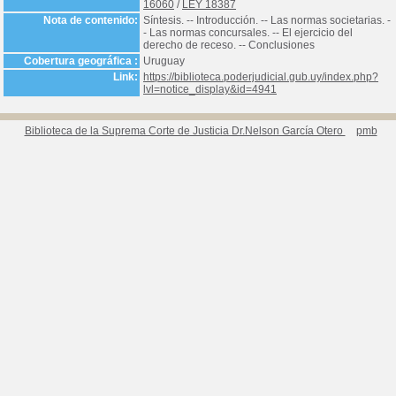
16060
/
LEY 18387
Nota de contenido:
Síntesis. -- Introducción. -- Las normas societarias. -
- Las normas concursales. -- El ejercicio del
derecho de receso. -- Conclusiones
Cobertura geográfica :
Uruguay
Link:
https://biblioteca.poderjudicial.gub.uy/index.php?
lvl=notice_display&id=4941
Biblioteca de la Suprema Corte de Justicia Dr.Nelson García Otero
pmb