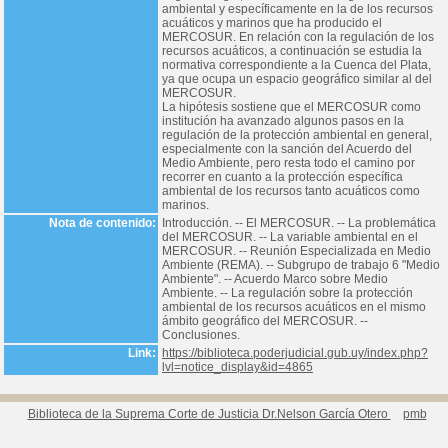
ambiental y específicamente en la de los recursos
acuáticos y marinos que ha producido el
MERCOSUR. En relación con la regulación de los
recursos acuáticos, a continuación se estudia la
normativa correspondiente a la Cuenca del Plata,
ya que ocupa un espacio geográfico similar al del
MERCOSUR.
La hipótesis sostiene que el MERCOSUR como
institución ha avanzado algunos pasos en la
regulación de la protección ambiental en general,
especialmente con la sanción del Acuerdo del
Medio Ambiente, pero resta todo el camino por
recorrer en cuanto a la protección específica
ambiental de los recursos tanto acuáticos como
marinos.
Nota de contenido:
Introducción. -- El MERCOSUR. -- La problemática
del MERCOSUR. -- La variable ambiental en el
MERCOSUR. -- Reunión Especializada en Medio
Ambiente (REMA). -- Subgrupo de trabajo 6 "Medio
Ambiente". -- Acuerdo Marco sobre Medio
Ambiente. -- La regulación sobre la protección
ambiental de los recursos acuáticos en el mismo
ámbito geográfico del MERCOSUR. --
Conclusiones.
Link:
https://biblioteca.poderjudicial.gub.uy/index.php?
lvl=notice_display&id=4865
Biblioteca de la Suprema Corte de Justicia Dr.Nelson García Otero
pmb