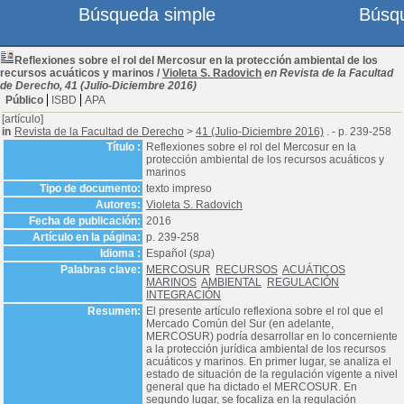
Búsqueda simple
Búsq
Reflexiones sobre el rol del Mercosur en la protección ambiental de los
recursos acuáticos y marinos
/
Violeta S. Radovich
en Revista de la Facultad
de Derecho, 41 (Julio-Diciembre 2016)
Público
ISBD
APA
[artículo]
in
Revista de la Facultad de Derecho
>
41 (Julio-Diciembre 2016)
. - p. 239-258
Título :
Reflexiones sobre el rol del Mercosur en la
protección ambiental de los recursos acuáticos y
marinos
Tipo de documento:
texto impreso
Autores:
Violeta S. Radovich
Fecha de publicación:
2016
Artículo en la página:
p. 239-258
Idioma :
Español (
spa
)
Palabras clave:
MERCOSUR
RECURSOS
ACUÁTICOS
MARINOS
AMBIENTAL
REGULACIÓN
INTEGRACIÓN
Resumen:
El presente artículo reflexiona sobre el rol que el
Mercado Común del Sur (en adelante,
MERCOSUR) podría desarrollar en lo concerniente
a la protección jurídica ambiental de los recursos
acuáticos y marinos. En primer lugar, se analiza el
estado de situación de la regulación vigente a nivel
general que ha dictado el MERCOSUR. En
segundo lugar, se focaliza en la regulación