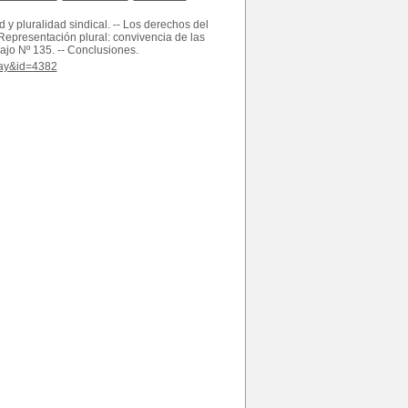
ad y pluralidad sindical. -- Los derechos del
-- Representación plural: convivencia de las
ajo Nº 135. -- Conclusiones.
play&id=4382