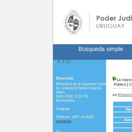
Búsqueda simple
A-
A
A+
Dirección
La repres
Biblioteca de la Suprema Corte
Público
I
de Justicia Dr.Nelson García
Otero
en
[Ponenci
SAN JOSE 1132 PB
Montevideo
Uruguay
Tip
Teléfono: 1907 int 4029
Núme
contacto
scj-