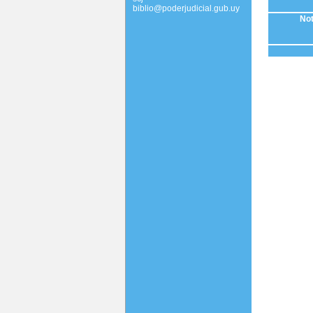
biblio@poderjudicial.gub.uy
Not