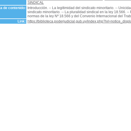
SINDICAL
a de contenido:
Introducción. -- La legitimidad del sindicato minoritario. -- Unicid
sindicato minoritario. -- La pluralidad sindical en la ley 18.566. 
normas de la ley Nº 18.566 y del Convenio Internacional del Trab
Link:
https://biblioteca.poderjudicial.gub.uy/index.php?lvl=notice_dis