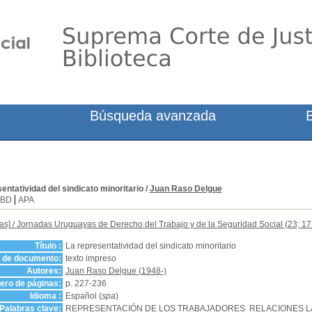
Búsqueda avanzada
entatividad del sindicato minoritario
/
Juan Raso Delgue
SBD
APA
as]
/
Jornadas Uruguayas de Derecho del Trabajo y de la Seguridad Social (23; 17
Título :
La representatividad del sindicato minoritario
o de documento:
texto impreso
Autores:
Juan Raso Delgue (1948-)
ro de páginas:
p. 227-236
Idioma :
Español (
spa
)
Palabras clave:
REPRESENTACIÓN DE LOS TRABAJADORES
RELACIONES 