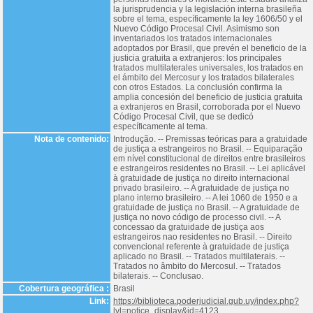
la jurisprudencia y la legislación interna brasileña
sobre el tema, específicamente la ley 1606/50 y el
Nuevo Código Procesal Civil. Asimismo son
inventariados los tratados internacionales
adoptados por Brasil, que prevén el beneficio de la
justicia gratuita a extranjeros: los principales
tratados multilaterales universales, los tratados en
el ámbito del Mercosur y los tratados bilaterales
con otros Estados. La conclusión confirma la
amplia concesión del beneficio de justicia gratuita
a extranjeros en Brasil, corroborada por el Nuevo
Código Procesal Civil, que se dedicó
específicamente al tema.
Nota de contenido:
Introdução. -- Premissas teóricas para a gratuidade
de justiça a estrangeiros no Brasil. -- Equiparação
em nível constitucional de direitos entre brasileiros
e estrangeiros residentes no Brasil. -- Lei aplicável
à gratuidade de justiça no direito internacional
privado brasileiro. -- A gratuidade de justiça no
plano interno brasileiro. -- A lei 1060 de 1950 e a
gratuidade de justiça no Brasil. -- A gratuidade de
justiça no novo código de processo civil. -- A
concessao da gratuidade de justiça aos
estrangeiros nao residentes no Brasil. -- Direito
convencional referente à gratuidade de justiça
aplicado no Brasil. -- Tratados multilaterais. --
Tratados no âmbito do Mercosul. -- Tratados
bilaterais. -- Conclusao.
Cobertura geográfica :
Brasil
Link:
https://biblioteca.poderjudicial.gub.uy/index.php?
lvl=notice_display&id=4123