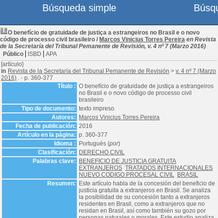
Búsqueda simple
Búsq
O benefício de gratuidade de justiça a estrangeiros no Brasil e o novo
código de processo civil brasileiro
/
Marcos Vinicius Torres Pereira
en Revista
de la Secretaría del Tribunal Pemanente de Revisión, v. 4 nº 7 (Marzo 2016)
Público
ISBD
APA
[artículo]
in
Revista de la Secretaría del Tribunal Pemanente de Revisión
>
v. 4 nº 7 (Marzo
2016)
. - p. 360-377
Título :
O benefício de gratuidade de justiça a estrangeiros
no Brasil e o novo código de processo civil
brasileiro
Tipo de documento:
texto impreso
Autores:
Marcos Vinicius Torres Pereira
Fecha de publicación:
2016
Artículo en la página:
p. 360-377
Idioma :
Portugués (
por
)
Clasificación:
DERECHO CIVIL
Palabras clave:
BENEFICIO DE JUSTICIA GRATUITA
EXTRANJEROS
TRATADOS INTERNACIONALES
NUEVO CODIGO PROCESAL CIVIL
BRASIL
Resumen:
Este artículo habla de la concesión del beneficio de
justicia gratuita a extranjeros en Brasil. Se analiza
la posibilidad de su concesión tanto a extranjeros
residentes en Brasil, como a extranjeros que no
residan en Brasil, así como también su gozo por
personas naturales o morales. Este estudio analiza