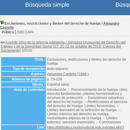
Búsqueda simple
Búsq
Exclusiones, restricciones y límites del derecho de huelga
/
Alejandro
Castello
Público
ISBD
APA
en
A veinte años de la reforma jubilatoria
/
Jornadas Uruguayas de Derecho del
Trabajo y de la Seguridad Social (27; 21-22 de octubre de 2016; Colonia del
Sacramento)
(2016)
Título :
Exclusiones, restricciones y límites del derecho de
huelga
Tipo de documento:
texto impreso
Autores:
Alejandro Castello (1966-)
Número de páginas:
p. 79-129
Idioma :
Español (
spa
)
Nota de contenido:
Introducción. -- Reconocimiento de la huelga como
derecho fundamental: criterios hermenéuticos y
recursos de protección. -- Exclusiones subjetivas
del derecho de huelga. -- Restricciones al ejercicio
del derecho de huelga. Límites funcionales. --
Límites derivados de la definición de huelga. --
Límites internos del derecho de huelga -
modalidades atípicas de la huelga. -- Límites
externos: servicios esenciales. -- Conclusiones.
Link:
https://biblioteca.poderjudicial.gub.uy/index.php?