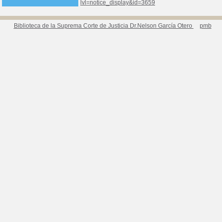
lvl=notice_display&id=3659
Biblioteca de la Suprema Corte de Justicia Dr.Nelson García Otero
pmb