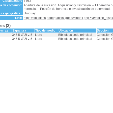
Clasificación:
346.5
a de contenido:
Apertura de la sucesión. Adquisición y trasmisión. -- El derecho d
herencia. -- Petición de herencia e investigación de paternidad.
ra geográfica :
Uruguay
Link:
https://biblioteca.poderjudicial.gub.uy/index.php?lvl=notice_dis
es (2)
barras
Signatura
Tipo de medio
Ubicación
Sección
346.5 VAZt v. 5
Libro
Biblioteca sede principal
Colección 
346.5 VAZt v. 5
Libro
Biblioteca sede principal
Colección 