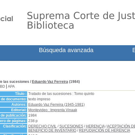
Búsqueda avanzada
de las sucesiones
/
Eduardo Vaz Ferreira
(1984)
SBD
APA
Título :
Tratado de las sucesiones : Tomo quinto
o de documento:
texto impreso
Autores:
Eduardo Vaz Ferreira (1945-1981)
Editorial:
Montevideo : Imprenta Vinaak
de publicación:
1984
ro de páginas:
238 p
Clasificación:
DERECHO CIVIL
/
SUCESIONES
/
HERENCIA
/
ACEPTACIÓN DE
BENEFICIO DE INVENTARIO
/
REPUDIACIÓN DE HERENCIA