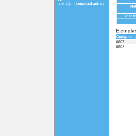
biblio@poderjudicial.gub.uy
Not
Cobertu
Ejemplar
Código de 
6807
6808