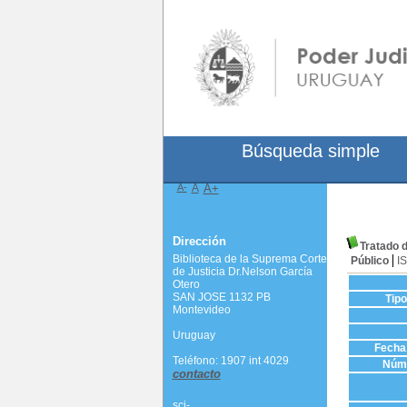
Búsqueda simple
A-
A
A+
Dirección
Tratado 
Biblioteca de la Suprema Corte
Público
I
de Justicia Dr.Nelson García
Otero
SAN JOSE 1132 PB
Tip
Montevideo
Uruguay
Fecha 
Teléfono: 1907 int 4029
Núme
contacto
scj-