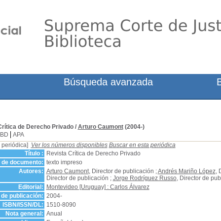
Búsqueda avanzada
Crítica de Derecho Privado
/
Arturo Caumont
(2004-)
SBD
APA
 periódica]
Ver los números disponibles
Buscar en esta periódica
Título :
Revista Crítica de Derecho Privado
o de documento:
texto impreso
Autores:
Arturo Caumont
, Director de publicación ;
Andrés Mariño López
, 
Director de publicación ;
Jorge Rodríguez Russo
, Director de pub
Editorial:
Montevideo [Uruguay] : Carlos Álvarez
de publicación:
2004-
ISBN/ISSN/DL:
1510-8090
Nota general:
Anual