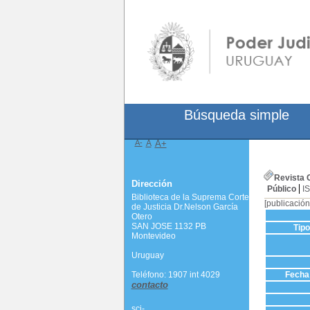
Búsqueda simple
A-
A
A+
Revista 
Dirección
Público
I
Biblioteca de la Suprema Corte
[publicación
de Justicia Dr.Nelson García
Otero
SAN JOSE 1132 PB
Tip
Montevideo
Uruguay
Teléfono: 1907 int 4029
Fecha 
contacto
scj-