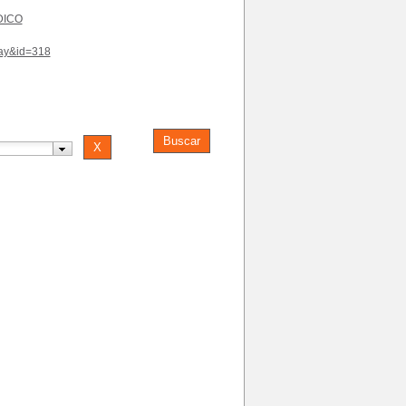
DICO
play&id=318