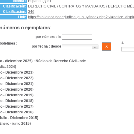
Idioma :
Español (
spa
)
Clasificación:
DERECHO CIVIL
/
CONTRATOS Y MANDATOS
/
DERECHO MÉ
Clasificación:
346
Link:
https://biblioteca.poderjudicial.gub.uy/index.php?lvl=notice_dis
 números o ejemplares:
por número : le
a
boletines :
por fecha : desde
o - diciembre 2025) : Núcleo de Derecho Civil - ndc
dic. 2024)
o - Diciembre 2023)
o - Diciembre 2022)
o - Diciembre 2021)
o - Diciembre 2020)
o - Diciembre 2019)
o - Diciembre 2018)
o - Diciembre 2017)
o - Diciembre 2016)
Julio - Diciembre 2015)
Enero - junio 2015)